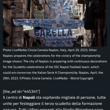
Photo LiveMedia/Cinzia Camela Naples, Italy, April 29, 2023, Other
Naples prepares the celebrations for the victory of the championship
Image shows: The city of Naples is preparing with continuous decorations
for the Scudetto celebrations of the SSC Napoli football team, which
could win tomorrow the Italian Serie A Championship. Naples, April, the
29th, 2023. ©Photo: Cinzia Camela. LiveMedia - World Copyright
[the_ad id=”445341″]
Il centro di
Napoli
sta ospitando migliaia di persone, tutte
unite per festeggiare il terzo scudetto della formazione
azzurra. Tutti i tifosi presenti allo Stadio Maradona sono