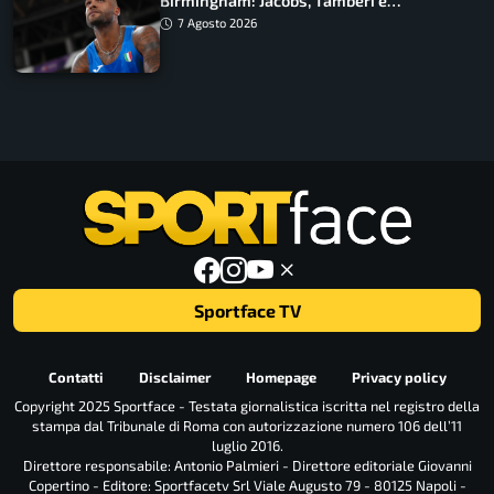
Birmingham: Jacobs, Tamberi e
Battocletti guidano una spedizione
7 Agosto 2026
record
Sportface TV
Contatti
Disclaimer
Homepage
Privacy policy
Copyright 2025 Sportface - Testata giornalistica iscritta nel registro della
stampa dal Tribunale di Roma con autorizzazione numero 106 dell’11
luglio 2016.
Direttore responsabile: Antonio Palmieri - Direttore editoriale Giovanni
Copertino - Editore: Sportfacetv Srl Viale Augusto 79 - 80125 Napoli -