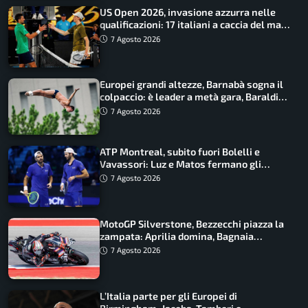
US Open 2026, invasione azzurra nelle
qualificazioni: 17 italiani a caccia del main
draw
7 Agosto 2026
Europei grandi altezze, Barnabà sogna il
colpaccio: è leader a metà gara, Baraldi
ancora in corsa
7 Agosto 2026
ATP Montreal, subito fuori Bolelli e
Vavassori: Luz e Matos fermano gli
azzurri
7 Agosto 2026
MotoGP Silverstone, Bezzecchi piazza la
zampata: Aprilia domina, Bagnaia
costretto al Q1
7 Agosto 2026
L’Italia parte per gli Europei di