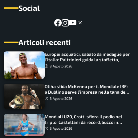
Social
Articoli recenti
Europei acquatici, sabato da medaglie per
l’Italia: Paltrinieri guida la staffetta,
Barnabà sogna l’oro dalle grandi altezze
8 Agosto 2026
Oliha sfida McKenna per il Mondiale IBF:
a Dublino serve l’impresa nella tana del
lupo
8 Agosto 2026
Mondiali U20, Crotti sfiora il podio nel
triplo: Castellani da record, Succo in
finale
8 Agosto 2026