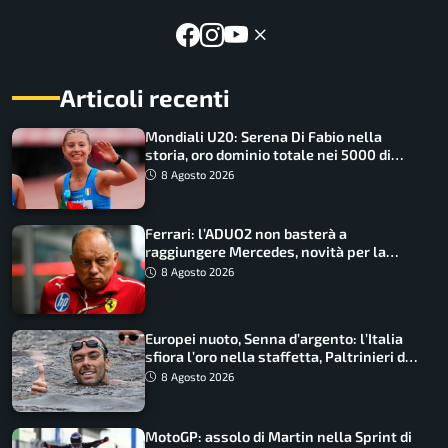
Articoli recenti
Mondiali U20: Serena Di Fabio nella
storia, oro dominio totale nei 5000 di
marcia
8 Agosto 2026
Ferrari: l’ADUO2 non basterà a
raggiungere Mercedes, novità per la
Macarena
8 Agosto 2026
Europei nuoto, Senna d’argento: l’Italia
sfiora l’oro nella staffetta, Paltrinieri da
urlo, il bilancio azzurro
8 Agosto 2026
MotoGP: assolo di Martin nella Sprint di