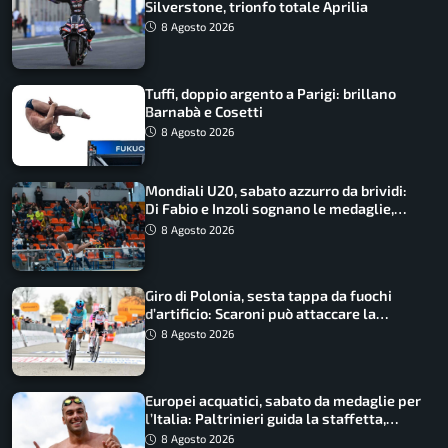
Silverstone, trionfo totale Aprilia
8 Agosto 2026
Tuffi, doppio argento a Parigi: brillano
Barnabà e Cosetti
8 Agosto 2026
Mondiali U20, sabato azzurro da brividi:
Di Fabio e Inzoli sognano le medaglie,
Castellani e Succo in finale
8 Agosto 2026
Giro di Polonia, sesta tappa da fuochi
d’artificio: Scaroni può attaccare la
maglia di Lemmen
8 Agosto 2026
Europei acquatici, sabato da medaglie per
l’Italia: Paltrinieri guida la staffetta,
Barnabà sogna l’oro dalle grandi altezze
8 Agosto 2026