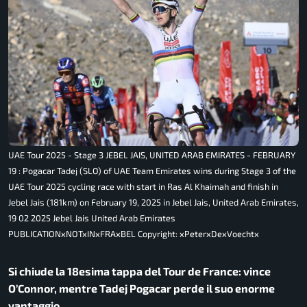
UAE Tour 2025 - Stage 3 JEBEL JAIS, UNITED ARAB EMIRATES - FEBRUARY
19 : Pogacar Tadej (SLO) of UAE Team Emirates wins during Stage 3 of the
UAE Tour 2025 cycling race with start in Ras Al Khaimah and finish in
Jebel Jais (181km) on February 19, 2025 in Jebel Jais, United Arab Emirates,
19 02 2025 Jebel Jais United Arab Emirates
PUBLICATIONxNOTxINxFRAxBEL Copyright: xPeterxDexVoechtx
Si chiude la 18esima tappa del Tour de France: vince
O’Connor, mentre Tadej Pogacar perde il suo enorme
vantaggio.