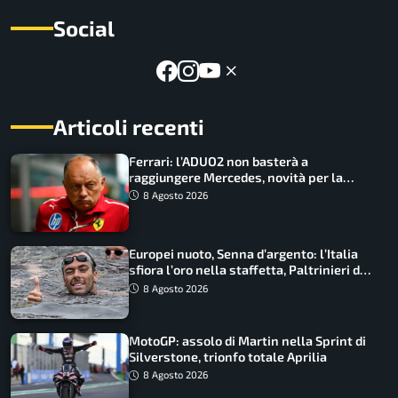
Social
Articoli recenti
Ferrari: l’ADUO2 non basterà a
raggiungere Mercedes, novità per la
Macarena
8 Agosto 2026
Europei nuoto, Senna d’argento: l’Italia
sfiora l’oro nella staffetta, Paltrinieri da
urlo, il bilancio azzurro
8 Agosto 2026
MotoGP: assolo di Martin nella Sprint di
Silverstone, trionfo totale Aprilia
8 Agosto 2026