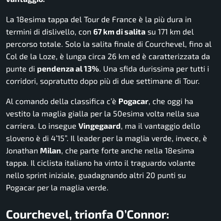
La 18esima tappa del Tour de France è la più dura in
termini di dislivello, con
67 km di salita
su 171 km del
percorso totale. Solo la salita finale di Courchevel, fino al
Col de la Loze, è lunga circa 26 km ed è caratterizzata da
punte di
pendenza al 13%
. Una sfida durissima per tutti i
corridori, sopratutto dopo più di due settimane di Tour.
Al comando della classifica c’è
Pogacar
, che oggi ha
vestito la maglia gialla per la 50esima volta nella sua
carriera. Lo insegue
Vingegaard
, ma il vantaggio dello
sloveno è di 4’15”. Il leader per la maglia verde, invece, è
Jonathan
Milan
, che parte forte anche nella 18esima
tappa. Il ciclista italiano ha vinto il traguardo volante
nello sprint iniziale, guadagnando altri 20 punti su
Pogacar per la maglia verde.
Courchevel, trionfa O’Connor: