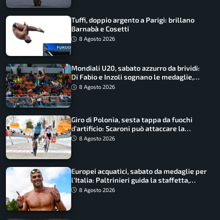
Tuffi, doppio argento a Parigi: brillano
Barnabà e Cosetti
8 Agosto 2026
Mondiali U20, sabato azzurro da brividi:
Di Fabio e Inzoli sognano le medaglie,
Castellani e Succo in finale
8 Agosto 2026
Giro di Polonia, sesta tappa da fuochi
d’artificio: Scaroni può attaccare la
maglia di Lemmen
8 Agosto 2026
Europei acquatici, sabato da medaglie per
l’Italia: Paltrinieri guida la staffetta,
Barnabà sogna l’oro dalle grandi altezze
8 Agosto 2026