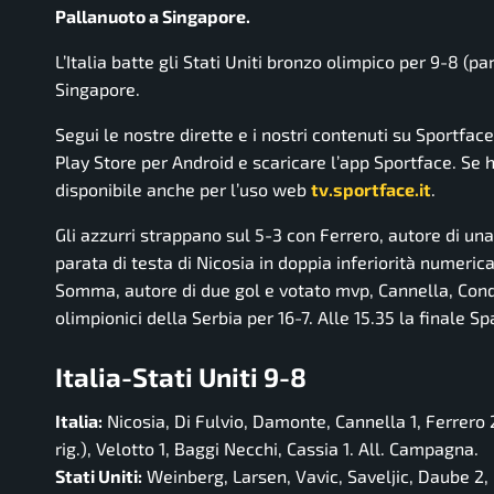
Pallanuoto a Singapore.
L’Italia batte gli Stati Uniti bronzo olimpico per 9-8 (pa
Singapore.
Segui le nostre dirette e i nostri contenuti su Sportfac
Play Store per Android e scaricare l’app Sportface. Se ha
disponibile anche per l’uso web
tv.sportface.it
.
Gli azzurri strappano sul 5-3 con Ferrero, autore di un
parata di testa di Nicosia in doppia inferiorità numeric
Somma, autore di due gol e votato mvp, Cannella, Conde
olimpionici della Serbia per 16-7. Alle 15.35 la finale 
Italia-Stati Uniti 9-8
Italia:
Nicosia, Di Fulvio, Damonte, Cannella 1, Ferrero 2
rig.), Velotto 1, Baggi Necchi, Cassia 1. All. Campagna.
Stati Uniti:
Weinberg, Larsen, Vavic, Saveljic, Daube 2, L