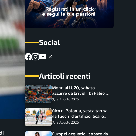
Social
Articoli recenti
Mondiali U20, sabato
azzurro da brividi: Di Fabio e
Inzoli sognano le medaglie,
8 Agosto 2026
Castellani e Succo in finale
Giro di Polonia, sesta tappa
da fuochi d’artificio: Scaroni
può attaccare la maglia di
8 Agosto 2026
Lemmen
di
Europei acquatici, sabato da