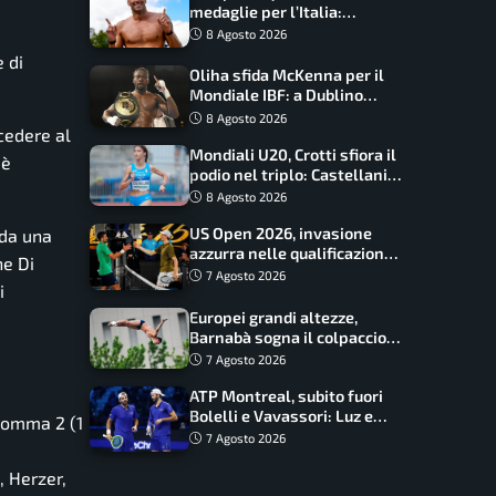
medaglie per l’Italia:
Paltrinieri guida la staffetta,
8 Agosto 2026
Barnabà sogna l’oro dalle
e di
grandi altezze
Oliha sfida McKenna per il
Mondiale IBF: a Dublino
serve l’impresa nella tana
8 Agosto 2026
ccedere al
del lupo
Mondiali U20, Crotti sfiora il
 è
podio nel triplo: Castellani
da record, Succo in finale
8 Agosto 2026
US Open 2026, invasione
 da una
azzurra nelle qualificazioni:
he Di
17 italiani a caccia del main
7 Agosto 2026
i
draw
Europei grandi altezze,
Barnabà sogna il colpaccio:
è leader a metà gara, Baraldi
7 Agosto 2026
ancora in corsa
ATP Montreal, subito fuori
Bolelli e Vavassori: Luz e
 Somma 2 (1
Matos fermano gli azzurri
7 Agosto 2026
, Herzer,