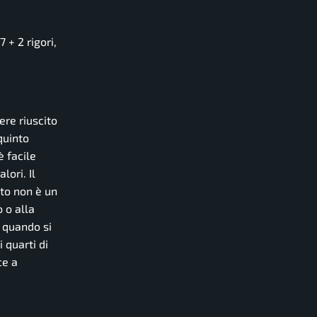
 + 2 rigori,
ere riuscito
quinto
 facile
ori. Il
ito non è un
 o alla
 quando si
 quarti di
ce a