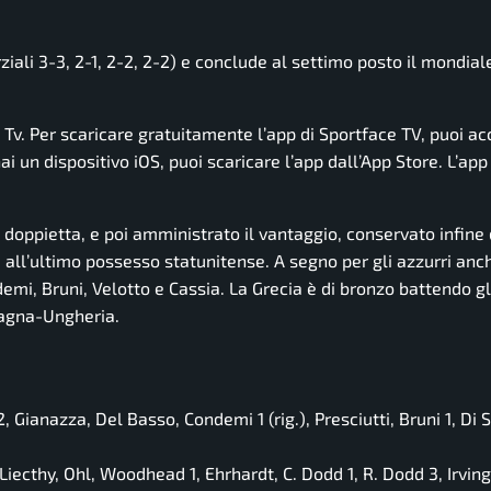
rziali 3-3, 2-1, 2-2, 2-2) e conclude al settimo posto il mondial
e Tv. Per scaricare gratuitamente l’app di Sportface TV, puoi a
i un dispositivo iOS, puoi scaricare l’app dall’App Store. L’app
a doppietta, e poi amministrato il vantaggio, conservato infine
a all’ultimo possesso statunitense. A segno per gli azzurri anc
mi, Bruni, Velotto e Cassia. La Grecia è di bronzo battendo gl
Spagna-Ungheria.
, Gianazza, Del Basso, Condemi 1 (rig.), Presciutti, Bruni 1, Di
iecthy, Ohl, Woodhead 1, Ehrhardt, C. Dodd 1, R. Dodd 3, Irving