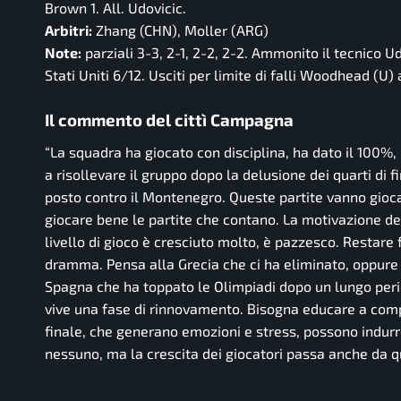
Brown 1. All. Udovicic.
Arbitri:
Zhang (CHN), Moller (ARG)
Note:
parziali 3-3, 2-1, 2-2, 2-2. Ammonito il tecnico U
Stati Uniti 6/12. Usciti per limite di falli Woodhead (U)
Il commento del cittì Campagna
“La squadra ha giocato con disciplina, ha dato il 100%, 
a risollevare il gruppo dopo la delusione dei quarti di f
posto contro il Montenegro. Queste partite vanno gioca
giocare bene le partite che contano. La motivazione dev
livello di gioco è cresciuto molto, è pazzesco. Restare 
dramma. Pensa alla Grecia che ci ha eliminato, oppure al
Spagna che ha toppato le Olimpiadi dopo un lungo perio
vive una fase di rinnovamento. Bisogna educare a comp
finale, che generano emozioni e stress, possono indurre 
nessuno, ma la crescita dei giocatori passa anche da que