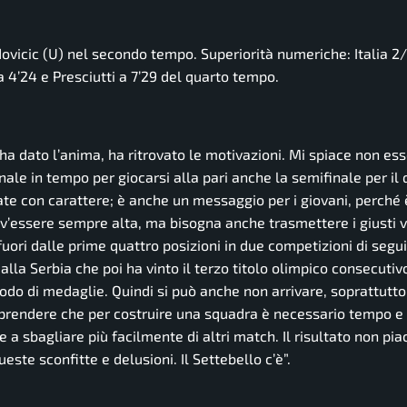
dovicic (U) nel secondo tempo. Superiorità numeriche: Italia 2/7
 a 4’24 e Presciutti a 7’29 del quarto tempo.
ha dato l’anima, ha ritrovato le motivazioni. Mi spiace non ess
inale in tempo per giocarsi alla pari anche la semifinale per il 
te con carattere; è anche un messaggio per i giovani, perché è
’essere sempre alta, ma bisogna anche trasmettere i giusti val
fuori dalle prime quattro posizioni in due competizioni di segu
la Serbia che poi ha vinto il terzo titolo olimpico consecutivo
do di medaglie. Quindi si può anche non arrivare, soprattutto
rendere che per costruire una squadra è necessario tempo e i
a sbagliare più facilmente di altri match. Il risultato non pia
ste sconfitte e delusioni. Il Settebello c’è”.