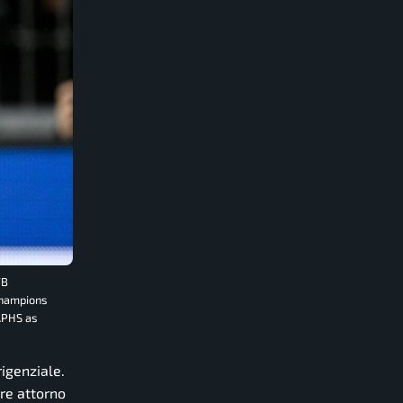
FB
Champions
APHS as
rigenziale.
pre attorno