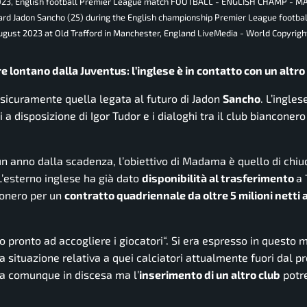
2023, English football Premier League match FOOTBALL - ENGLISH CHAMP - 
adon Sancho (25) during the English championship Premier League footbal
st 2023 at Old Trafford in Manchester, England LiveMedia - World Copyrigh
lontano dalla Juventus: l’inglese è in contatto con un altro 
 sicuramente quella legata al futuro di Jadon
Sancho
. L’ingles
 a disposizione di Igor Tudor e i dialoghi tra il club bianconero
un anno dalla scadenza, l’obiettivo di Madama è quello di chiu
 L’esterno inglese ha già dato
disponibilità al trasferimento
a 
conero per un
contratto quadriennale da oltre 5 milioni netti 
o pronto ad accogliere i giocatori
“. Si era espresso in questo m
situazione relativa a quei calciatori attualmente fuori dal p
va comunque in discesa ma l’
inserimento di un altro club
potr