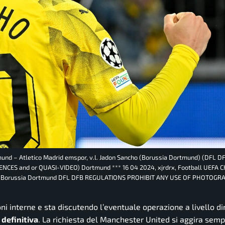
und – Atletico Madrid emspor, v.l. Jadon Sancho (Borussia Dortmund) (DFL D
S and or QUASI-VIDEO) Dortmund *** 16 04 2024, xjrdrx, Football UEFA 
ncho Borussia Dortmund DFL DFB REGULATIONS PROHIBIT ANY USE OF PHOTOGR
ni interne e sta discutendo l’eventuale operazione a livello di
 definitiva
. La richiesta del Manchester United si aggira sem