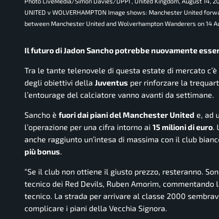
Photo LiveMedia/Simon Davies/DPPI , United Kingdom, August 14, 
UNITED v WOLVERHAMPTON Image shows: Manchester United forward J
between Manchester United and Wolverhampton Wanderers on 14 Augu
Il futuro di Jadon Sancho potrebbe nuovamente essere 
Tra le tante telenovele di questa estate di mercato c’è
degli obiettivi della
Juventus
per rinforzare la trequarti
l’entourage del calciatore vanno avanti da settimane.
Sancho è
fuori dai piani del Manchester United
e, ad 
l’operazione per una cifra intorno ai
15 milioni di euro
.
anche raggiunto un’intesa di massima con il club bian
più bonus
.
“
Se il club non ottiene il giusto prezzo, resteranno. Son
tecnico dei Red Devils, Ruben Amorim, commentando la 
tecnico. La strada per arrivare al classe 2000 sembra
complicare i piani della Vecchia Signora.