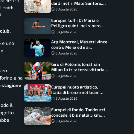
MANCHESTER
dai 3 metri. Male Santoro,
l match
Wesemann si prende l’oro
5 Agosto 2026
t
Europei, tuffi: Di Maria e
Pelligra quinti nel sincro
club.
misto. Oro all’Ucraina
5 Agosto 2026
Atp Montreal, Musetti vince
e è uno
contro Meija ed è ai
 e
sedicesimi
5 Agosto 2026
Giro di Polonia, Jonathan
Milan fa tris: terza vittoria
dere
consecutiva e primato
5 Agosto 2026
Torino e ha
rafforzato
a stagione
Europei nuoto artistico,
Italia di bronzo nel team
acrobatic: terzo podio
5 Agosto 2026
consecutivo
odo il
Europei di fondo, Taddeucci
rogetto
concede il bis nella 5 km:
ebbe
oro azzurro, Pozzobon
5 Agosto 2026
bronzo