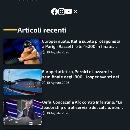
Articoli recenti
Europei nuoto, Italia subito protagonista
a Parigi: Razzetti e le 4×200 in finale,
Quadarella domina gli 800
10 Agosto 2026
Europei atletica, Pernici e Lazzaro in
semifinale negli 800: Hooper avanti nei
100, fuori Tecuceanu
10 Agosto 2026
Uefa, Concacaf e Afc contro Infantino: “La
leadership sia al servizio del calcio, non
cerchi di dominarlo”
10 Agosto 2026