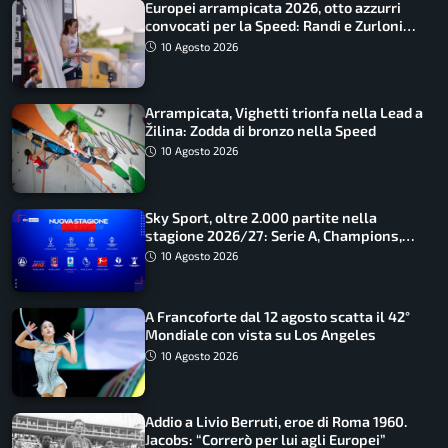
Europei arrampicata 2026, otto azzurri
convocati per la Speed: Randi e Zurloni
guidano l’Italia
10 Agosto 2026
Arrampicata, Vighetti trionfa nella Lead a
Žilina: Zodda di bronzo nella Speed
10 Agosto 2026
Sky Sport, oltre 2.000 partite nella
stagione 2026/27: Serie A, Champions,
Premier e tutte le novità
10 Agosto 2026
A Francoforte dal 12 agosto scatta il 42°
Mondiale con vista su Los Angeles
10 Agosto 2026
Addio a Livio Berruti, eroe di Roma 1960.
Jacobs: “Correrò per lui agli Europei”