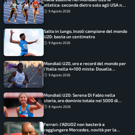
atletica: seconda dietro solo agli USA nel
medagliere
9 Agosto 2026
Salto in lungo, Inzoli campione del mondo
U20: basta un centimetro
9 Agosto 2026
Mondiali U20, oro e record del mondo per
l’Italia nella 4×100 mista: Doualla
straordinaria
9 Agosto 2026
Mondiali U20: Serena Di Fabio nella
storia, oro dominio totale nei 5000 di
marcia
8 Agosto 2026
Ferrari: l’ADUO2 non basterà a
raggiungere Mercedes, novità per la