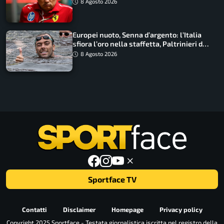
Macarena
8 Agosto 2026
Europei nuoto, Senna d’argento: l’Italia
sfiora l’oro nella staffetta, Paltrinieri da
urlo, il bilancio azzurro
8 Agosto 2026
Sportface TV
Contatti
Disclaimer
Homepage
Privacy policy
Copyright 2025 Sportface - Testata giornalistica iscritta nel registro della