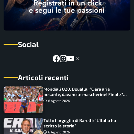
Social
Articoli recenti
Mondiali U20, Doualla: “C’era aria
pesante, davano le mascherine! Finale?
Non ho nulla da perdere”
6 Agosto 2026
Tutto l’orgoglio di Barelli: “L’Italia ha
scritto la storia”
6 Agosto 2026