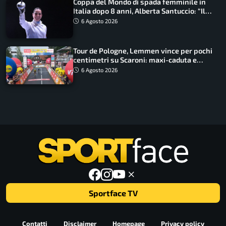
Coppa del Mondo di spada femminile in
Italia dopo 8 anni, Alberta Santuccio: “Il
lavoro dà sempre i suoi frutti”
6 Agosto 2026
Tour de Pologne, Lemmen vince per pochi
centimetri su Scaroni: maxi-caduta e
tappa accorciata
6 Agosto 2026
Sportface TV
Contatti
Disclaimer
Homepage
Privacy policy