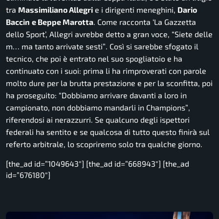
tra
Massimiliano Allegri
e i dirigenti meneghini,
Dario
Baccin
e Beppe Marotta
. Come racconta ‘La Gazzetta
dello Sport’, Allegri avrebbe detto a gran voce,
“Siete delle
m… ma tanto arrivate sesti”
. Così si sarebbe sfogato il
tecnico, che poi è entrato nel suo spogliatoio e ha
continuato con i suoi: prima li ha rimproverati con parole
molto dure per la brutta prestazione e per la sconfitta, poi
ha proseguito:
“Dobbiamo arrivare davanti a loro in
campionato, non dobbiamo mandarli in Champions”
,
riferendosi ai nerazzurri. Se qualcuno degli ispettori
federali ha sentito e se qualcosa di tutto questo finirà sul
referto arbitrale, lo scopriremo solo tra qualche giorno.
[the_ad id=”1049643″] [the_ad id=”668943″] [the_ad
id=”676180″]