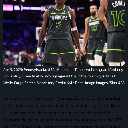
Apr 5, 2025; Pennsylvania, USA; Minnesota Timberwolves guard Anthony
Edwards (5) reacts after scoring against the in the fourth quarter at
Wells Fargo Center. Mandatory Credit: Kyle Ross-Imagn Images/Sipa USA
Pesantissima vittoria per
Minnesota
in casa di
Memphis
.
Nella battaglia per gli ultimi due posti per i playoff diretti,
i Timberwolves ottengono un successo che potrebbe
rivelarsi decisivo al termine della regular season. 141-125
per i TWolves, che restano ottavi ma agganciano Golden