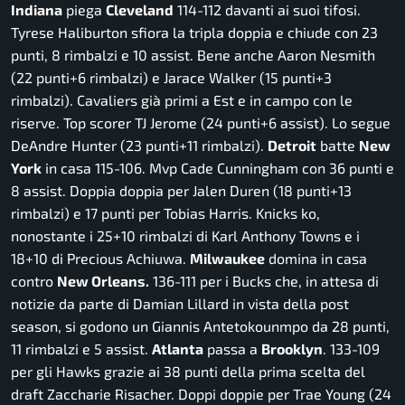
Indiana
piega
Cleveland
114-112 davanti ai suoi tifosi.
Tyrese Haliburton sfiora la tripla doppia e chiude con 23
punti, 8 rimbalzi e 10 assist. Bene anche Aaron Nesmith
(22 punti+6 rimbalzi) e Jarace Walker (15 punti+3
rimbalzi). Cavaliers già primi a Est e in campo con le
riserve. Top scorer TJ Jerome (24 punti+6 assist). Lo segue
DeAndre Hunter (23 punti+11 rimbalzi).
Detroit
batte
New
York
in casa 115-106. Mvp Cade Cunningham con 36 punti e
8 assist. Doppia doppia per Jalen Duren (18 punti+13
rimbalzi) e 17 punti per Tobias Harris. Knicks ko,
nonostante i 25+10 rimbalzi di Karl Anthony Towns e i
18+10 di Precious Achiuwa.
Milwaukee
domina in casa
contro
New Orleans.
136-111 per i Bucks che, in attesa di
notizie da parte di Damian Lillard in vista della post
season, si godono un Giannis Antetokounmpo da 28 punti,
11 rimbalzi e 5 assist.
Atlanta
passa a
Brooklyn
. 133-109
per gli Hawks grazie ai 38 punti della prima scelta del
draft Zaccharie Risacher. Doppi doppie per Trae Young (24