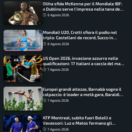
Oliha sfida McKenna per il Mondiale IBF:
a Dublino serve l’impresa nella tana del
lupo
8 Agosto 2026
Mondiali U20, Crotti sfiora il podio nel
triplo: Castellani da record, Succo in
finale
8 Agosto 2026
US Open 2026, invasione azzurra nelle
qualificazioni: 17 italiani a caccia del main
draw
7 Agosto 2026
Europei grandi altezze, Barnabà sogna il
colpaccio: è leader a metà gara, Baraldi
ancora in corsa
7 Agosto 2026
ATP Montreal, subito fuori Bolelli e
Vavassori: Luz e Matos fermano gli
azzurri
7 Agosto 2026