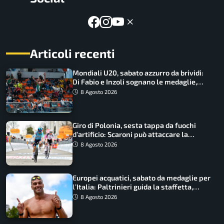
Articoli recenti
Mondiali U20, sabato azzurro da brividi:
Di Fabio e Inzoli sognano le medaglie,
Castellani e Succo in finale
8 Agosto 2026
Giro di Polonia, sesta tappa da fuochi
d’artificio: Scaroni può attaccare la
maglia di Lemmen
8 Agosto 2026
Europei acquatici, sabato da medaglie per
l’Italia: Paltrinieri guida la staffetta,
Barnabà sogna l’oro dalle grandi altezze
8 Agosto 2026