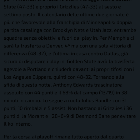
State (47-33) e proprio i Grizzlies (47-33) al sesto e
settimo posto. Il calendario delle ultime due giornate è
più che favorevole alla franchigia di Minneapolis: doppia
partita casalinga con Brooklyn Nets e Utah Jazz, entrambe
squadre senza obiettivi e fuori dai play in. Per Memphis ci
sarà la trasferta a Denver, 4ª ma con una sola vittoria di
differenza (48-32), e l’ultima in casa contro Dallas, già
sicura di disputare i play in. Golden State avrà la trasferta
agevole a Portland e chiuderà davanti ai propri tifosi con i
Los Angeles Clippers, quinti con 48-32. Tornando alla
sfida di questa notte, Anthony Edwards trascinatore
assoluto con 44 punti e il 68% dal campo (13/19) in 38
minuti in campo. Lo segue a ruota Julius Randle con 31
punti, 10 rimbalzi e 5 assist. Non bastano ai Grizzlies i 36
punti di Ja Morant e i 28+6+9 di Desmond Bane per evitare
il ko interno.
Per la corsa ai playoff rimane tutto aperto dal quarto