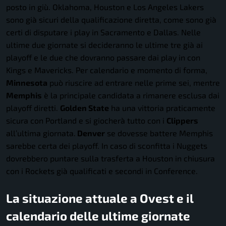
posto in giù. Oklahoma, Houston e Los Angeles Lakers
sono già sicuri della qualificazione diretta, come sono già
certi di disputare i play in Sacramento e Dallas. Nelle
ultime due giornate si decideranno le ultime tre già ai
playoff e le due che dovranno passare dai play in con
Kings e Mavericks. Per calendario e momento di forma,
Minnesota
può riuscire ad entrare nelle prime sei, mentre
Memphis
è la principale candidata a rimanere esclusa dai
playoff diretti.
Golden State
ha una vittoria praticamente
sicura con Portland e si giocherà tutto con i
Clippers
all’ultima giornata.
Denver
se dovesse battere Memphis
sarebbe certa dei playoff. In caso di sconfitta i Nuggets
dovrebbero puntare sulla trasferta a Houston in chiusura
con i Rockets già qualificati e secondi in Conference.
La situazione attuale a Ovest e il
calendario delle ultime giornate