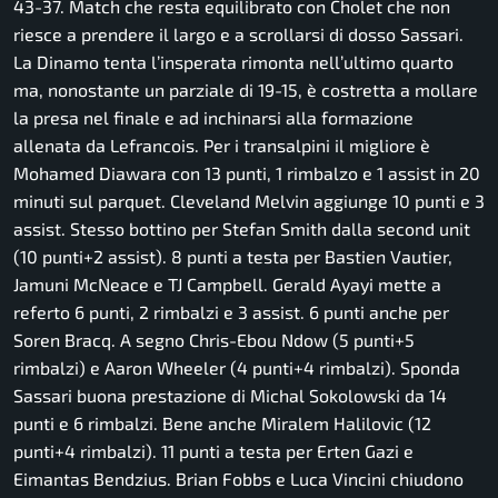
43-37. Match che resta equilibrato con Cholet che non
riesce a prendere il largo e a scrollarsi di dosso Sassari.
La Dinamo tenta l’insperata rimonta nell’ultimo quarto
ma, nonostante un parziale di 19-15, è costretta a mollare
la presa nel finale e ad inchinarsi alla formazione
allenata da Lefrancois. Per i transalpini il migliore è
Mohamed Diawara con 13 punti, 1 rimbalzo e 1 assist in 20
minuti sul parquet. Cleveland Melvin aggiunge 10 punti e 3
assist. Stesso bottino per Stefan Smith dalla second unit
(10 punti+2 assist). 8 punti a testa per Bastien Vautier,
Jamuni McNeace e TJ Campbell. Gerald Ayayi mette a
referto 6 punti, 2 rimbalzi e 3 assist. 6 punti anche per
Soren Bracq. A segno Chris-Ebou Ndow (5 punti+5
rimbalzi) e Aaron Wheeler (4 punti+4 rimbalzi). Sponda
Sassari buona prestazione di Michal Sokolowski da 14
punti e 6 rimbalzi. Bene anche Miralem Halilovic (12
punti+4 rimbalzi). 11 punti a testa per Erten Gazi e
Eimantas Bendzius. Brian Fobbs e Luca Vincini chiudono