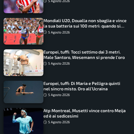
5 Agosto 2026
Mondiali U20, Doualla non sbaglia e vince
la sua batteria sui 100 metri: quando si
disputano le finali
5 Agosto 2026
Europei, tuffi: Tocci settimo dai 3 metri.
Male Santoro, Wesemann si prende l’oro
5 Agosto 2026
Europei, tuffi: Di Maria e Pelligra quinti
nel sincro misto. Oro all’Ucraina
5 Agosto 2026
Atp Montreal, Musetti vince contro Meija
ed è ai sedicesimi
5 Agosto 2026