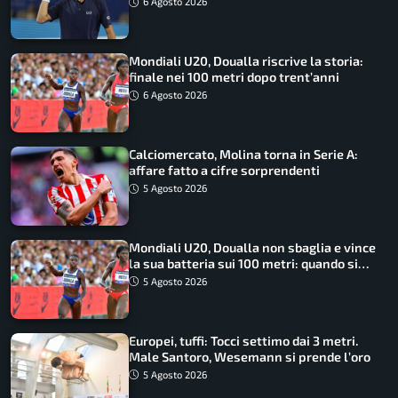
6 Agosto 2026
Mondiali U20, Doualla riscrive la storia:
finale nei 100 metri dopo trent’anni
6 Agosto 2026
Calciomercato, Molina torna in Serie A:
affare fatto a cifre sorprendenti
5 Agosto 2026
Mondiali U20, Doualla non sbaglia e vince
la sua batteria sui 100 metri: quando si
disputano le finali
5 Agosto 2026
Europei, tuffi: Tocci settimo dai 3 metri.
Male Santoro, Wesemann si prende l’oro
5 Agosto 2026