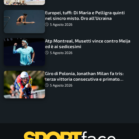
Europei, tuffi: Di Maria e Pelligra quinti
nel sincro misto. Oro all’Ucraina
5 Agosto 2026
Atp Montreal, Musetti vince contro Meija
ed è ai sedicesimi
5 Agosto 2026
Giro di Polonia, Jonathan Milan fa tris:
terza vittoria consecutiva e primato
rafforzato
5 Agosto 2026