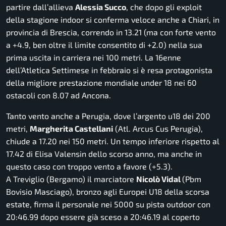
partire dall’allieva
Alessia Succo
, che dopo gli exploit
della stagione indoor si conferma veloce anche a Chiari, in
provincia di Brescia, correndo in 13.21 (ma con forte vento
a +4.9, ben oltre il limite consentito di +2.0) nella sua
prima uscita in carriera nei 100 metri. La 16enne
dell’Atletica Settimese in febbraio si è resa protagonista
della migliore prestazione mondiale under 18 nei 60
ostacoli con 8.07 ad Ancona.
Tanto vento anche a Perugia, dove l’argento u18 dei 200
metri,
Margherita Castellani
(Atl. Arcus Cus Perugia),
chiude a 17.20 nei 150 metri. Un tempo inferiore rispetto al
17.42 di Elisa Valensin dello scorso anno, ma anche in
questo caso con troppo vento a favore (+5.3).
A Treviglio (Bergamo) il marciatore
Nicolò Vidal
(Pbm
Bovisio Masciago), bronzo agli Europei U18 della scorsa
estate, firma il personale nei 5000 su pista outdoor con
20:46.99 dopo essere già sceso a 20:46.19 al coperto