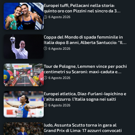
Europei tuffi, Pellacani nella storia:
quinto oro con Pizzini nel sincro da 3
metri
6 Agosto 2026
Coppa del Mondo di spada femminile in
Italia dopo 8 anni, Alberta Santuccio: “Il
lavoro dà sempre i suoi frutti”
6 Agosto 2026
Tour de Pologne, Lemmen vince per pochi
centimetri su Scaroni: maxi-caduta e
tappa accorciata
6 Agosto 2026
Europei atletica, Diaz-Furlani-Iapichino e
l’alto azzurro: l’Italia sogna nei salti
6 Agosto 2026
Judo, Assunta Scutto torna in gara al
Grand Prix di Lima: 17 azzurri convocati