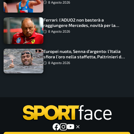
marcia
8 Agosto 2026
Ferrari: l’ADUO2 non basterà a
raggiungere Mercedes, novità per la
Macarena
8 Agosto 2026
Europei nuoto, Senna d’argento: l’Italia
sfiora l’oro nella staffetta, Paltrinieri da
urlo, il bilancio azzurro
8 Agosto 2026