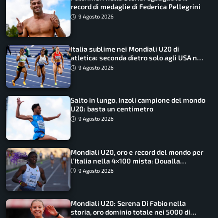
record di medaglie di Federica Pellegrini
9 Agosto 2026
Italia sublime nei Mondiali U20 di
atletica: seconda dietro solo agli USA nel
medagliere
9 Agosto 2026
Salto in lungo, Inzoli campione del mondo
U20: basta un centimetro
9 Agosto 2026
Mondiali U20, oro e record del mondo per
l’Italia nella 4×100 mista: Doualla
straordinaria
9 Agosto 2026
Mondiali U20: Serena Di Fabio nella
storia, oro dominio totale nei 5000 di