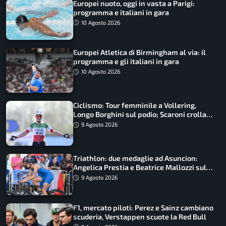
Europei nuoto, oggi in vasta a Parigi:
programma e italiani in gara
10 Agosto 2026
Europei Atletica di Birmingham al via: il
programma e gli italiani in gara
10 Agosto 2026
Ciclismo: Tour femminile a Vollering,
Longo Borghini sul podio; Scaroni crolla
in Polonia
9 Agosto 2026
Triathlon: due medaglie ad Asuncion:
Angelica Prestia e Beatrice Mallozzi sul
podio
9 Agosto 2026
F1, mercato piloti: Perez e Sainz cambiano
scuderia, Verstappen scuote la Red Bull