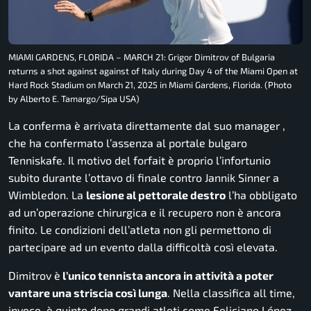
MIAMI GARDENS, FLORIDA – MARCH 21: Grigor Dimitrov of Bulgaria
returns a shot against against of Italy during Day 4 of the Miami Open at
Hard Rock Stadium on March 21, 2025 in Miami Gardens, Florida. (Photo
by Alberto E. Tamargo/Sipa USA)
La conferma è arrivata direttamente dal suo manager ,
che ha confermato l’assenza al portale bulgaro
Tenniskafe
. Il motivo del forfait è proprio l’infortunio
subito durante l’ottavo di finale contro Jannik Sinner a
Wimbledon. La
lesione al pettorale destro
l’ha obbligato
ad un’operazione chirurgica e il recupero non è ancora
finito. Le condizioni dell’atleta non gli permettono di
partecipare ad un evento dalla difficoltà così elevata.
Dimitrov è
l’unico tennista ancora in attività a poter
vantare una striscia così lunga
. Nella classifica all time,
invece, è quinto dopo grandi atleti come
Feliciano López,