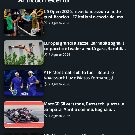
US Open 2026, invasione azzurra nelle
qualificazioni: 17 italiani a caccia del main
draw
7 Agosto 2026
Europei grandi altezze, Barnabà sogna il
colpaccio: è leader a metà gara, Baraldi
ancora in corsa
7 Agosto 2026
ATP Montreal, subito fuori Bolelli e
Vavassori: Luz e Matos fermano gli
azzurri
7 Agosto 2026
MotoGP Silverstone, Bezzecchi piazza la
zampata: Aprilia domina, Bagnaia
costretto al Q1
7 Agosto 2026