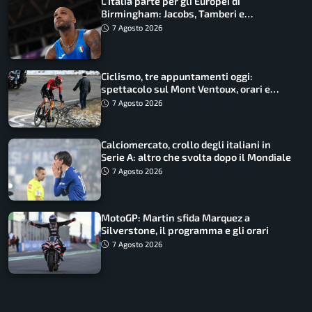
L’Italia parte per gli Europei di
Birmingham: Jacobs, Tamberi e
Battocletti guidano una spedizione
7 Agosto 2026
record
Ciclismo, tre appuntamenti oggi:
spettacolo sul Mont Ventoux, orari e
come vederli
7 Agosto 2026
Calciomercato, crollo degli italiani in
Serie A: altro che svolta dopo il Mondiale
7 Agosto 2026
MotoGP: Martin sfida Marquez a
Silverstone, il programma e gli orari
7 Agosto 2026