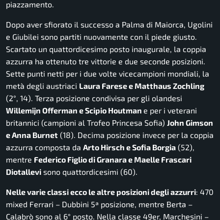
piazzamento.
Dopo aver sfiorato il successo a Palma di Maiorca, Ugolini
e Giubilei sono partiti nuovamente con il piede giusto.
Scartato un quattordicesimo posto inaugurale, la coppia
azzurra ha ottenuto tre vittorie e due seconde posizioni.
Sette punti netti per i due volte vicecampioni mondiali, la
metà degli austriaci
Laura Farese e Matthaus Zochling
(2°, 14). Terza posizione condivisa per gli olandesi
Willemijn Offerman e Scipio Houtman
e per i veterani
britannici (campioni al Trofeo Princesa Sofia)
John Gimson
e Anna Burnet
(18). Decima posizione invece per la coppia
azzurra composta da
Arto Hirsch e Sofia Borgia
(52),
mentre
Federico Figlio di Granara e Maelle Frascari
Diotallevi
sono quattordicesimi (60).
Nelle varie classi ecco le altre posizioni degli azzurri
: 470
mixed Ferrari – Dubbini 5ª posizione, mentre Berta –
Calabrò sono al 6° posto. Nella classe 49er, Marchesini –