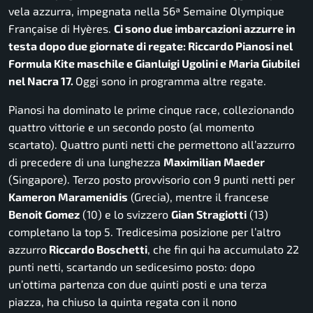
vela azzurra, impegnata nella 56ª Semaine Olympique
Française di Hyères.
Ci sono due imbarcazioni azzurre in
testa dopo due giornate di regate: Riccardo Pianosi nel
Formula Kite maschile e Gianluigi Ugolini e Maria Giubilei
nel Nacra 17.
Oggi sono in programma altre regate.
Pianosi ha dominato le prime cinque race, collezionando
quattro vittorie e un secondo posto (al momento
scartato). Quattro punti netti che permettono all’azzurro
di precedere di una lunghezza
Maximilian Maeder
(Singapore). Terzo posto provvisorio con 9 punti netti per
Kameron Maramenidis
(Grecia), mentre il francese
Benoit Gomez
(10) e lo svizzero
Gian Stragiotti
(13)
completano la top 5. Tredicesima posizione per l’altro
azzurro
Riccardo Boschetti
, che fin qui ha accumulato 22
punti netti, scartando un sedicesimo posto: dopo
un’ottima partenza con due quinti posti e una terza
piazza, ha chiuso la quinta regata con il nono