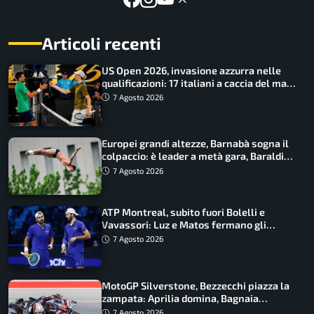
Articoli recenti
US Open 2026, invasione azzurra nelle
qualificazioni: 17 italiani a caccia del main
draw
7 Agosto 2026
Europei grandi altezze, Barnabà sogna il
colpaccio: è leader a metà gara, Baraldi
ancora in corsa
7 Agosto 2026
ATP Montreal, subito fuori Bolelli e
Vavassori: Luz e Matos fermano gli
azzurri
7 Agosto 2026
MotoGP Silverstone, Bezzecchi piazza la
zampata: Aprilia domina, Bagnaia
costretto al Q1
7 Agosto 2026