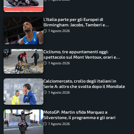
L’Italia parte per gli Europei di
Birmingham: Jacobs, Tamberi e
Battocletti guidano una spedizione
7 Agosto 2026
record
Ciclismo, tre appuntamenti oggi:
spettacolo sul Mont Ventoux, orari e
come vederli
7 Agosto 2026
Calciomercato, crollo degli italiani in
Serie A: altro che svolta dopo il Mondiale
7 Agosto 2026
MotoGP: Martin sfida Marquez a
Silverstone, il programma e gli orari
7 Agosto 2026