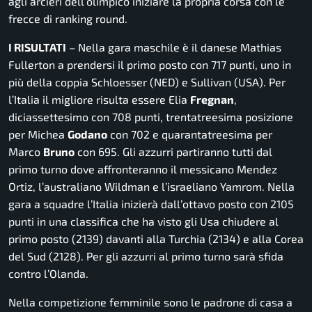
agli arcieri dell’olimpico iniziare la propria corsa con le
frecce di ranking round.
I RISULTATI
– Nella gara maschile è il danese Mathias
Fullerton a prendersi il primo posto con 717 punti, uno in
più della coppia Schloesser (NED) e Sullivan (USA). Per
l’Italia il migliore risulta essere Elia
Fregnan
,
diciassettesimo con 708 punti, trentatreesima posizione
per Michea
Godano
con 702 e quarantatreesima per
Marco
Bruno
con 695. Gli azzurri partiranno tutti dal
primo turno dove affronteranno il messicano Mendez
Ortiz, l’australiano Wildman e l’israeliano Yamrom. Nella
gara a squadre l’Italia inizierà dall’ottavo posto con 2105
punti in una classifica che ha visto gli Usa chiudere al
primo posto (2139) davanti alla Turchia (2134) e alla Corea
del Sud (2128). Per gli azzurri al primo turno sarà sfida
contro l’Olanda.
Nella competizione femminile sono le padrone di casa a