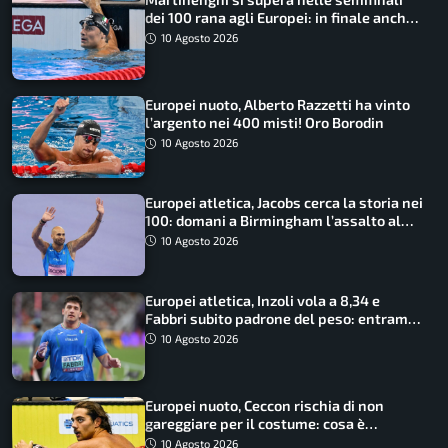
dei 100 rana agli Europei: in finale anche
Cerasuolo
10 Agosto 2026
Europei nuoto, Alberto Razzetti ha vinto
l’argento nei 400 misti! Oro Borodin
10 Agosto 2026
Europei atletica, Jacobs cerca la storia nei
100: domani a Birmingham l’assalto al
terzo oro consecutivo
10 Agosto 2026
Europei atletica, Inzoli vola a 8,34 e
Fabbri subito padrone del peso: entrambi
in finale col miglior risultato
10 Agosto 2026
Europei nuoto, Ceccon rischia di non
gareggiare per il costume: cosa è
successo
10 Agosto 2026