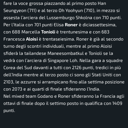
fare la voce grossa piazzando al primo posto Han
Seungyeon (711) e al terzo Oh Yoohyun (710), in mezzo si
assesta l’arciera del Lussemburgo Shkolna con 710 punti.
Per l’Italia con 701 punti Elisa
Roner
è diciassettesima,
con 688 Marcella
Tonioli
è trentunesima e con 683
Francesca
Aloisi
è trentaseiesima. Roner è già al secondo
turno degli scontri individuali, mentre al primo Aloisi
sfiderà la tailandese Maneesombatkul e Tonioli se la
vedrà con l’arciera di Singapore Loh. Nella gara a squadre
Corea del Sud davanti a tutti con 2126 punti, tredici in più
dell’India mentre al terzo posto ci sono gli Stati Uniti con
2103, le azzurre si arrampicano fino alla settima posizione
con 2073 e ai quarti di finale sfideranno l’India.
Nel mixed team Godano e Roner sfideranno la Francia agli
ottavi di finale dopo il settimo posto in qualifica con 1409
punti.