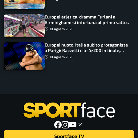
Europei atletica, dramma Furlani a
Birmingham: si infortuna al primo salto
ed esce in carrozzina
10 Agosto 2026
Europei nuoto, Italia subito protagonista
a Parigi: Razzetti e le 4×200 in finale,
Quadarella domina gli 800
10 Agosto 2026
Sportface TV