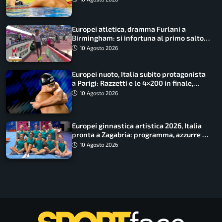
Europei atletica, dramma Furlani a
Birmingham: si infortuna al primo salto
ed esce in carrozzina
10 Agosto 2026
Europei nuoto, Italia subito protagonista
a Parigi: Razzetti e le 4×200 in finale,
Quadarella domina gli 800
10 Agosto 2026
Europei ginnastica artistica 2026, Italia
pronta a Zagabria: programma, azzurre e
diretta tv
10 Agosto 2026