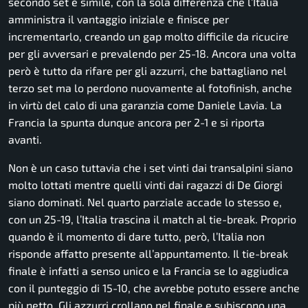
secondo set è simile, con la sola differenza che l’Italia
amministra il vantaggio iniziale e finisce per
incrementarlo, creando un gap molto difficile da ricucire
per gli avversari e prevalendo per 25-18. Ancora una volta
però è tutto da rifare per gli azzurri, che battagliano nel
terzo set ma lo perdono nuovamente al fotofinish, anche
in virtù del calo di una garanzia come Daniele Lavia. La
Francia la spunta dunque ancora per 2-1 e si riporta
avanti.
Non è un caso tuttavia che i set vinti dai transalpini siano
molto lottati mentre quelli vinti dai ragazzi di De Giorgi
siano dominati. Nel quarto parziale accade lo stesso e,
con un 25-19, l’Italia trascina il match al tie-break. Proprio
quando è il momento di dare tutto, però, l’Italia non
risponde affatto presente all’appuntamento. Il tie-break
finale è infatti a senso unico e la Francia se lo aggiudica
con il punteggio di 15-10, che avrebbe potuto essere anche
più netto. Gli azzurri crollano nel finale e subiscono una