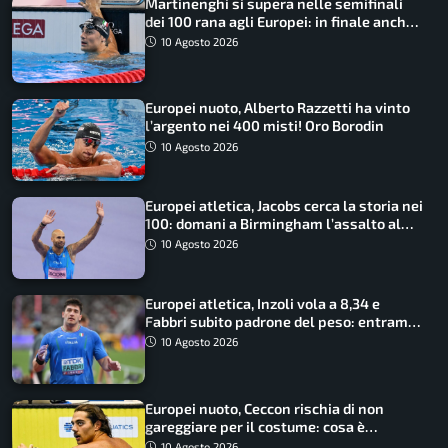
Martinenghi si supera nelle semifinali
dei 100 rana agli Europei: in finale anche
Cerasuolo
10 Agosto 2026
Europei nuoto, Alberto Razzetti ha vinto
l’argento nei 400 misti! Oro Borodin
10 Agosto 2026
Europei atletica, Jacobs cerca la storia nei
100: domani a Birmingham l’assalto al
terzo oro consecutivo
10 Agosto 2026
Europei atletica, Inzoli vola a 8,34 e
Fabbri subito padrone del peso: entrambi
in finale col miglior risultato
10 Agosto 2026
Europei nuoto, Ceccon rischia di non
gareggiare per il costume: cosa è
successo
10 Agosto 2026