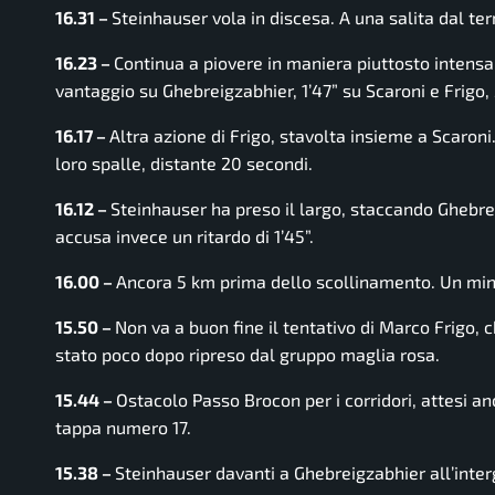
16.31 –
Steinhauser vola in discesa. A una salita dal te
16.23 –
Continua a piovere in maniera piuttosto intens
vantaggio su Ghebreigzabhier, 1’47” su Scaroni e Frigo,
16.17 –
Altra azione di Frigo, stavolta insieme a Scaroni.
loro spalle, distante 20 secondi.
16.12 –
Steinhauser ha preso il largo, staccando Ghebrei
accusa invece un ritardo di 1’45”.
16.00 –
Ancora 5 km prima dello scollinamento. Un minu
15.50 –
Non va a buon fine il tentativo di Marco Frigo, 
stato poco dopo ripreso dal gruppo maglia rosa.
15.44 –
Ostacolo Passo Brocon per i corridori, attesi an
tappa numero 17.
15.38 –
Steinhauser davanti a Ghebreigzabhier all’inter