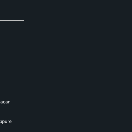
acar.
eppure