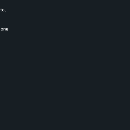
to,
ione,