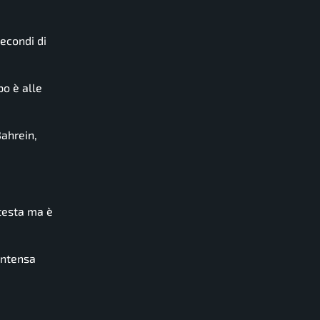
econdi di
po è alle
Bahrein,
 testa ma è
’intensa