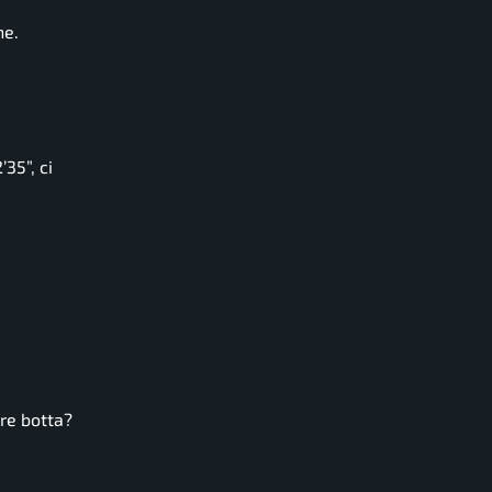
ne.
35”, ci
ere botta?