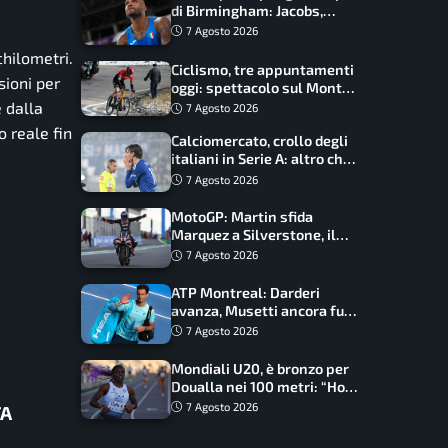
di Birmingham: Jacobs,
Tamberi e Battocletti
7 Agosto 2026
guidano una spedizione
chilometri.
record
Ciclismo, tre appuntamenti
sioni per
oggi: spettacolo sul Mont
Ventoux, orari e come
 dalla
7 Agosto 2026
vederli
o reale fin
Calciomercato, crollo degli
italiani in Serie A: altro che
svolta dopo il Mondiale
7 Agosto 2026
MotoGP: Martin sfida
Marquez a Silverstone, il
programma e gli orari
7 Agosto 2026
ATP Montreal: Darderi
avanza, Musetti ancora fuori
con Jodar
7 Agosto 2026
Mondiali U20, è bronzo per
Doualla nei 100 metri: “Ho
scacciato l’ansia”
7 Agosto 2026
TA