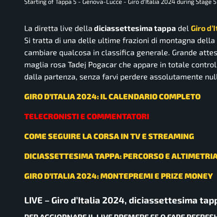
Starting of Tappa 5 - Genova-Lucce - Giro d'Italia 2024 during Stage 5
La diretta live della
diciassettesima tappa
del
Giro d’
Si tratta di una delle ultime frazioni di montagna dell
cambiare qualcosa in classifica generale. Grande attes
maglia rosa Tadej Pogacar che appare in totale controll
dalla partenza, senza farvi perdere assolutamente nul
GIRO D’ITALIA 2024: IL CALENDARIO COMPLETO
TELECRONISTI E COMMENTATORI
COME SEGUIRE LA CORSA IN TV E STREAMING
DICIASSETTESIMA TAPPA: PERCORSO E ALTIMETRI
GIRO D’ITALIA 2024: MONTEPREMI E PRIZE MONEY
LIVE – Giro d’Italia 2024, diciassettesima t
PER AGGIORNARE IL LIVE PREMERE F5 O FARE REFRES