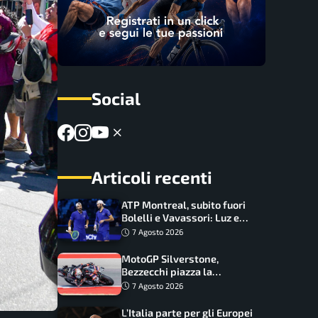
Social
Articoli recenti
ATP Montreal, subito fuori
Bolelli e Vavassori: Luz e
Matos fermano gli azzurri
7 Agosto 2026
MotoGP Silverstone,
Bezzecchi piazza la
zampata: Aprilia domina,
7 Agosto 2026
Bagnaia costretto al Q1
L’Italia parte per gli Europei