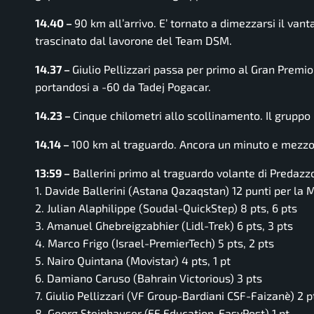
14.40 –
90 km all’arrivo. E’ tornato a dimezzarsi il vanta
trascinato dal lavorone del Team DSM.
14.37 –
Giulio Pellizzari passa per primo al Gran Premi
portandosi a -60 da Tadej Pogacar.
14.23 –
Cinque chilometri allo scollinamento. Il gruppo 
14.14 –
100 km al traguardo. Ancora un minuto e mezzo 
13:59 –
Ballerini primo al traguardo volante di Predazz
1. Davide Ballerini (Astana Qazaqstan) 12 punti per la M
2. Julian Alaphilippe (Soudal-QuickStep) 8 pts, 6 pts
3. Amanuel Ghebreigzabhier (Lidl-Trek) 6 pts, 3 pts
4. Marco Frigo (Israel-PremierTech) 5 pts, 2 pts
5. Nairo Quintana (Movistar) 4 pts, 1 pt
6. Damiano Caruso (Bahrain Victorious) 3 pts
7. Giulio Pellizzari (VF Group-Bardiani CSF-Faizanè) 2 p
8. Georg Steinhauser (EF Education-EasyPost) 1 pt