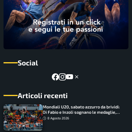
Social
Articoli recenti
Mondiali U20, sabato azzurro da brividi:
Di Fabio e Inzoli sognano le medaglie,
Castellani e Succo in finale
8 Agosto 2026