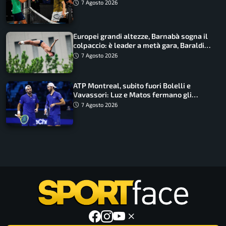
draw
7 Agosto 2026
Europei grandi altezze, Barnabà sogna il
colpaccio: è leader a metà gara, Baraldi
ancora in corsa
7 Agosto 2026
ATP Montreal, subito fuori Bolelli e
Vavassori: Luz e Matos fermano gli
azzurri
7 Agosto 2026