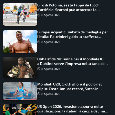
Giro di Polonia, sesta tappa da fuochi
d’artificio: Scaroni può attaccare la
maglia di Lemmen
8 Agosto 2026
Europei acquatici, sabato da medaglie per
l’Italia: Paltrinieri guida la staffetta,
Barnabà sogna l’oro dalle grandi altezze
8 Agosto 2026
Oliha sfida McKenna per il Mondiale IBF:
a Dublino serve l’impresa nella tana del
lupo
8 Agosto 2026
Mondiali U20, Crotti sfiora il podio nel
triplo: Castellani da record, Succo in
finale
8 Agosto 2026
US Open 2026, invasione azzurra nelle
qualificazioni: 17 italiani a caccia del main