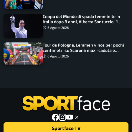
Coppa del Mondo di spada femminile in
Italia dopo 8 anni, Alberta Santuccio: “Il
lavoro dà sempre i suoi frutti”
6 Agosto 2026
Tour de Pologne, Lemmen vince per pochi
centimetri su Scaroni: maxi-caduta e
tappa accorciata
6 Agosto 2026
Sportface TV