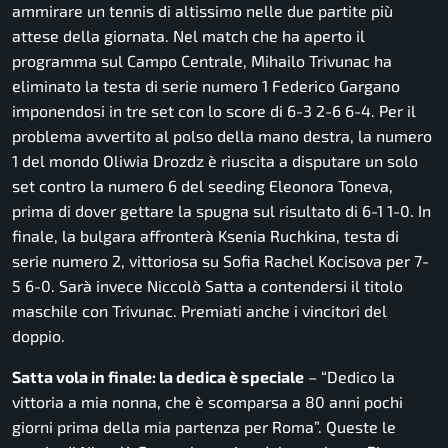
ammirare un tennis di altissimo nelle due partite più
attese della giornata. Nel match che ha aperto il
programma sul Campo Centrale, Mihailo Trivunac ha
eliminato la testa di serie numero 1 Federico Gargano
imponendosi in tre set con lo score di 6-3 2-6 6-4. Per il
problema avvertito al polso della mano destra, la numero
1 del mondo Oliwia Drozdz è riuscita a disputare un solo
set contro la numero 6 del seeding Eleonora Toneva,
prima di dover gettare la spugna sul risultato di 6-1 1-0. In
finale, la bulgara affronterà Ksenia Ruchkina, testa di
serie numero 2, vittoriosa su Sofia Rachel Kocisova per 7-
5 6-0. Sarà invece Niccolò Satta a contendersi il titolo
maschile con Trivunac. Premiati anche i vincitori del
doppio.
Satta vola in finale: la dedica è speciale
– “Dedico la
vittoria a mia nonna, che è scomparsa a 80 anni pochi
giorni prima della mia partenza per Roma”. Queste le