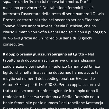
squadre under 14, ma lui è cresciuto molto. Darò il
massimo per vincere”. Nel tabellone femminile, si è
interrotta l’avventura della testa di serie numero 1 Oliwia
Drozdz, costretta al ritiro nel secondo set con Eleonora
Toneva. Vince ancora invece Ksenia Ruchkina, che ha
chiuso il match con Sofia Rachel Kocisova con il punteggio
di 7-5 6-0 grazie ad un’incredibile serie di 10 giochi
consecutivi.
Il doppio premia gli azzurri Gargano ed Egitto
– Nel
tabellone di doppio maschile arriva una grandissima
soddisfazione per i siciliani Federico Gargano ed Enrico
Egitto, che nella finalissima del torneo hanno avuto la
meglio sui numeri 1 del seeding Jonathan Ekstrand e
Antoni/Sikora per 6-1 4-6 10/8. Per la coppia azzurra si
tratta del secondo trionfo stagionale in doppio dopo il
titolo vinto la scorsa settimana a Biella. Dominio nella
finale femminile per le numero 1 del tabellone Kostancja
Dylag e Ksenia Ruchkina, che hanno avuto la meglio sulla