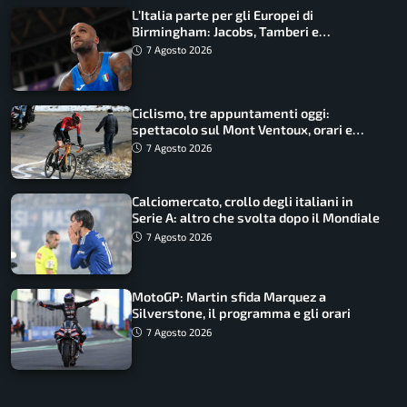
L’Italia parte per gli Europei di
Birmingham: Jacobs, Tamberi e
Battocletti guidano una spedizione
7 Agosto 2026
record
Ciclismo, tre appuntamenti oggi:
spettacolo sul Mont Ventoux, orari e
come vederli
7 Agosto 2026
Calciomercato, crollo degli italiani in
Serie A: altro che svolta dopo il Mondiale
7 Agosto 2026
MotoGP: Martin sfida Marquez a
Silverstone, il programma e gli orari
7 Agosto 2026