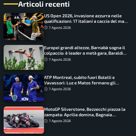
Articoli recenti
US Open 2026, invasione azzurra nelle
qualificazioni: 17 italiani a caccia del main
draw
7 Agosto 2026
Europei grandi altezze, Barnabà sogna il
colpaccio: è leader a metà gara, Baraldi
ancora in corsa
7 Agosto 2026
ATP Montreal, subito fuori Bolelli e
Vavassori: Luz e Matos fermano gli
azzurri
7 Agosto 2026
MotoGP Silverstone, Bezzecchi piazza la
zampata: Aprilia domina, Bagnaia
costretto al Q1
7 Agosto 2026