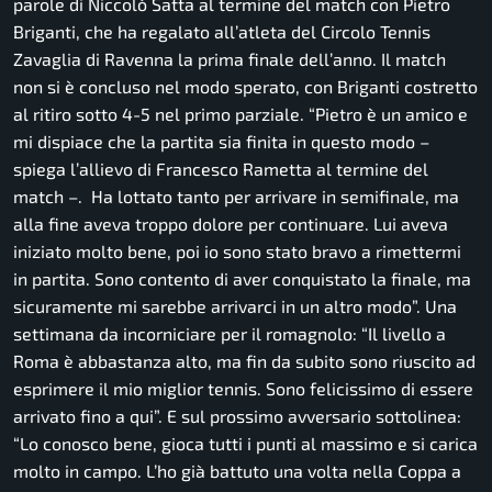
parole di Niccolò Satta al termine del match con Pietro
Briganti, che ha regalato all’atleta del Circolo Tennis
Zavaglia di Ravenna la prima finale dell’anno. Il match
non si è concluso nel modo sperato, con Briganti costretto
al ritiro sotto 4-5 nel primo parziale. “Pietro è un amico e
mi dispiace che la partita sia finita in questo modo –
spiega l’allievo di Francesco Rametta al termine del
match –. Ha lottato tanto per arrivare in semifinale, ma
alla fine aveva troppo dolore per continuare. Lui aveva
iniziato molto bene, poi io sono stato bravo a rimettermi
in partita. Sono contento di aver conquistato la finale, ma
sicuramente mi sarebbe arrivarci in un altro modo”. Una
settimana da incorniciare per il romagnolo: “Il livello a
Roma è abbastanza alto, ma fin da subito sono riuscito ad
esprimere il mio miglior tennis. Sono felicissimo di essere
arrivato fino a qui”. E sul prossimo avversario sottolinea:
“Lo conosco bene, gioca tutti i punti al massimo e si carica
molto in campo. L’ho già battuto una volta nella Coppa a