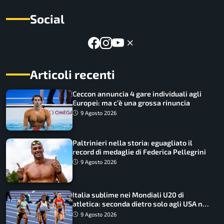
Social
Articoli recenti
Ceccon annuncia 4 gare individuali agli
Europei: ma c’è una grossa rinuncia
9 Agosto 2026
Paltrinieri nella storia: eguagliato il
record di medaglie di Federica Pellegrini
9 Agosto 2026
Italia sublime nei Mondiali U20 di
atletica: seconda dietro solo agli USA nel
medagliere
9 Agosto 2026