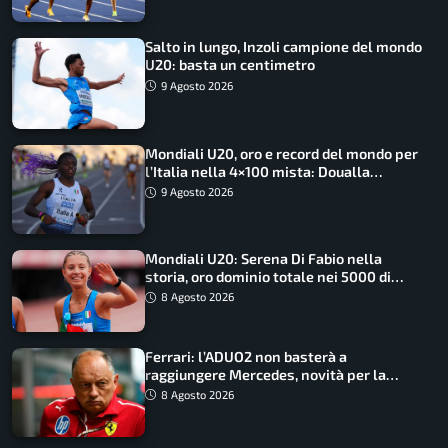
Salto in lungo, Inzoli campione del mondo
U20: basta un centimetro
9 Agosto 2026
Mondiali U20, oro e record del mondo per
l’Italia nella 4×100 mista: Doualla
straordinaria
9 Agosto 2026
Mondiali U20: Serena Di Fabio nella
storia, oro dominio totale nei 5000 di
marcia
8 Agosto 2026
Ferrari: l’ADUO2 non basterà a
raggiungere Mercedes, novità per la
Macarena
8 Agosto 2026