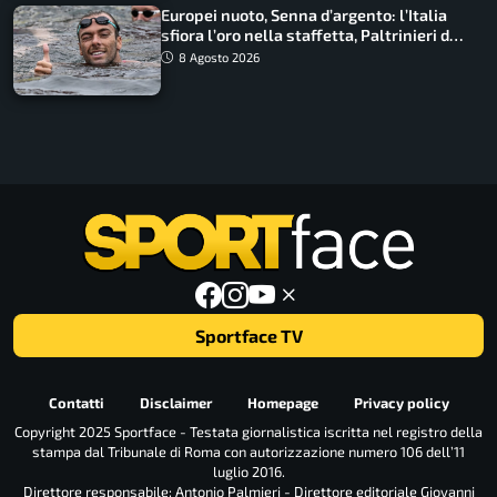
Europei nuoto, Senna d’argento: l’Italia
sfiora l’oro nella staffetta, Paltrinieri da
urlo, il bilancio azzurro
8 Agosto 2026
Sportface TV
Contatti
Disclaimer
Homepage
Privacy policy
Copyright 2025 Sportface - Testata giornalistica iscritta nel registro della
stampa dal Tribunale di Roma con autorizzazione numero 106 dell’11
luglio 2016.
Direttore responsabile: Antonio Palmieri - Direttore editoriale Giovanni