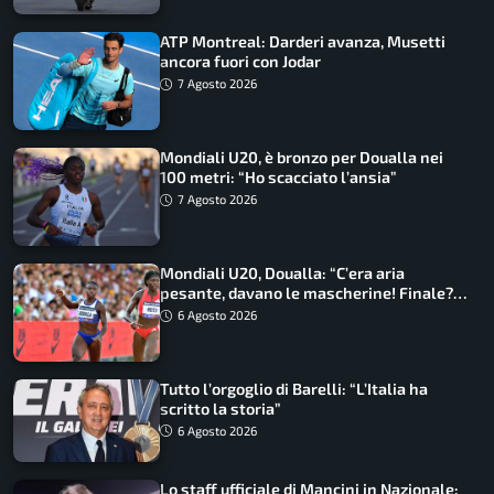
ATP Montreal: Darderi avanza, Musetti
ancora fuori con Jodar
7 Agosto 2026
Mondiali U20, è bronzo per Doualla nei
100 metri: “Ho scacciato l’ansia”
7 Agosto 2026
Mondiali U20, Doualla: “C’era aria
pesante, davano le mascherine! Finale?
Non ho nulla da perdere”
6 Agosto 2026
Tutto l’orgoglio di Barelli: “L’Italia ha
scritto la storia”
6 Agosto 2026
Lo staff ufficiale di Mancini in Nazionale: