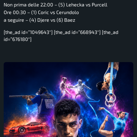
Non prima delle 22:00 – (5) Lehecka vs Purcell
Ore 00:30 – (1) Coric vs Cerundolo
a seguire – (4) Djere vs (6) Baez
[the_ad id=”1049643″] [the_ad id=”668943″] [the_ad
id=”676180″]