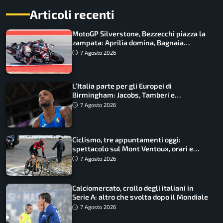
Articoli recenti
MotoGP Silverstone, Bezzecchi piazza la
zampata: Aprilia domina, Bagnaia
costretto al Q1
7 Agosto 2026
L’Italia parte per gli Europei di
Birmingham: Jacobs, Tamberi e
Battocletti guidano una spedizione
7 Agosto 2026
record
Ciclismo, tre appuntamenti oggi:
spettacolo sul Mont Ventoux, orari e
come vederli
7 Agosto 2026
Calciomercato, crollo degli italiani in
Serie A: altro che svolta dopo il Mondiale
7 Agosto 2026