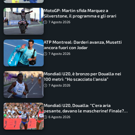
MotoGP: Martin sfida Marquez a
Silverstone, il programma e gli orari
7 Agosto 2026
ATP Montreal: Darderi avanza, Musetti
ancora fuori con Jodar
7 Agosto 2026
Mondiali U20, è bronzo per Doualla nei
100 metri: “Ho scacciato l’ansia”
7 Agosto 2026
Mondiali U20, Doualla: “C’era aria
pesante, davano le mascherine! Finale?
Non ho nulla da perdere”
6 Agosto 2026