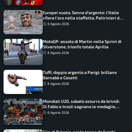
Europei nuoto, Senna d’argento: l’Italia
sfiora l’oro nella staffetta, Paltrinieri da
urlo, il bilancio azzurro
8 Agosto 2026
MotoGP: assolo di Martin nella Sprint di
Silverstone, trionfo totale Aprilia
8 Agosto 2026
Tuffi, doppio argento a Parigi: brillano
Barnabà e Cosetti
8 Agosto 2026
Mondiali U20, sabato azzurro da brividi:
Di Fabio e Inzoli sognano le medaglie,
Castellani e Succo in finale
8 Agosto 2026
Giro di Polonia, sesta tappa da fuochi