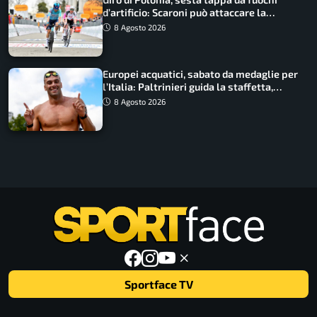
d’artificio: Scaroni può attaccare la
maglia di Lemmen
8 Agosto 2026
Europei acquatici, sabato da medaglie per
l’Italia: Paltrinieri guida la staffetta,
Barnabà sogna l’oro dalle grandi altezze
8 Agosto 2026
Sportface TV