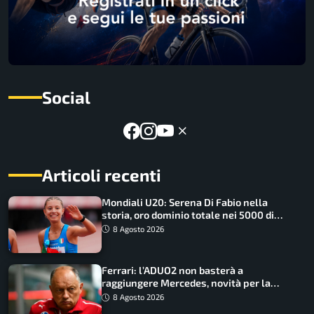
Social
Articoli recenti
Mondiali U20: Serena Di Fabio nella
storia, oro dominio totale nei 5000 di
marcia
8 Agosto 2026
Ferrari: l’ADUO2 non basterà a
raggiungere Mercedes, novità per la
Macarena
8 Agosto 2026