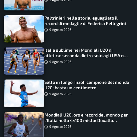
Paltrinieri nella storia: eguagliato il
record di medaglie di Federica Pellegrini
9 Agosto 2026
Italia sublime nei Mondiali U20 di
atletica: seconda dietro solo agli USA nel
medagliere
9 Agosto 2026
Salto in lungo, Inzoli campione del mondo
U20: basta un centimetro
9 Agosto 2026
Mondiali U20, oro e record del mondo per
l’Italia nella 4×100 mista: Doualla
straordinaria
9 Agosto 2026