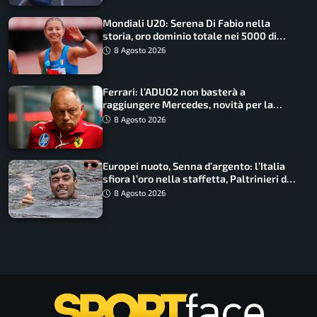
Mondiali U20: Serena Di Fabio nella
storia, oro dominio totale nei 5000 di
marcia
8 Agosto 2026
Ferrari: l’ADUO2 non basterà a
raggiungere Mercedes, novità per la
Macarena
8 Agosto 2026
Europei nuoto, Senna d’argento: l’Italia
sfiora l’oro nella staffetta, Paltrinieri da
urlo, il bilancio azzurro
8 Agosto 2026