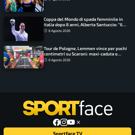
Coppa del Mondo di spada femminile in
Italia dopo 8 anni, Alberta Santuccio: “Il
lavoro dà sempre i suoi frutti”
6 Agosto 2026
Tour de Pologne, Lemmen vince per pochi
centimetri su Scaroni: maxi-caduta e
tappa accorciata
6 Agosto 2026
Sportface TV