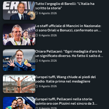
Tutto l’orgoglio di Barelli: “L’Italia ha
scritto la storia”
6 Agosto 2026
Lo staff ufficiale di Mancini in Nazionale:
ci sono Oriali e Bonucci, confermato un
ritorno
6 Agosto 2026
Chiara Pellacani: “Ogni medaglia d’oro ha
un significato diverso. Ho fatto il salto di
qualità”
6 Agosto 2026
Europei tuffi, Wang chiude ai piedi del
podio: Italia prima nel medagliere
6 Agosto 2026
Europei tuffi, Pellacani nella storia:
quinto oro con Pizzini nel sincro da 3
metri
6 Agosto 2026