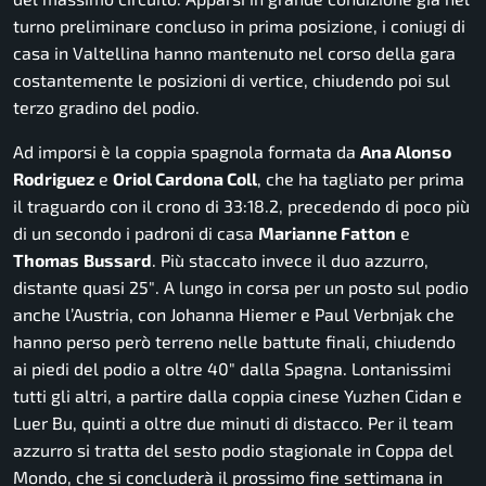
turno preliminare concluso in prima posizione, i coniugi di
casa in Valtellina hanno mantenuto nel corso della gara
costantemente le posizioni di vertice, chiudendo poi sul
terzo gradino del podio.
Ad imporsi è la coppia spagnola formata da
Ana Alonso
Rodriguez
e
Oriol Cardona Coll
, che ha tagliato per prima
il traguardo con il crono di 33:18.2, precedendo di poco più
di un secondo i padroni di casa
Marianne Fatton
e
Thomas
Bussard
. Più staccato invece il duo azzurro,
distante quasi 25″. A lungo in corsa per un posto sul podio
anche l’Austria, con Johanna Hiemer e Paul Verbnjak che
hanno perso però terreno nelle battute finali, chiudendo
ai piedi del podio a oltre 40″ dalla Spagna. Lontanissimi
tutti gli altri, a partire dalla coppia cinese Yuzhen Cidan e
Luer Bu, quinti a oltre due minuti di distacco. Per il team
azzurro si tratta del sesto podio stagionale in Coppa del
Mondo, che si concluderà il prossimo fine settimana in