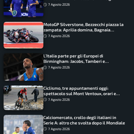
azzurri
7 Agosto 2026
MotoGP Silverstone, Bezzecchi piazza la
zampata: Aprilia domina, Bagnaia
costretto al Q1
7 Agosto 2026
L’Italia parte per gli Europei di
Birmingham: Jacobs, Tamberi e
Battocletti guidano una spedizione
7 Agosto 2026
record
Ciclismo, tre appuntamenti oggi:
spettacolo sul Mont Ventoux, orari e
come vederli
7 Agosto 2026
Calciomercato, crollo degli italiani in
Serie A: altro che svolta dopo il Mondiale
7 Agosto 2026