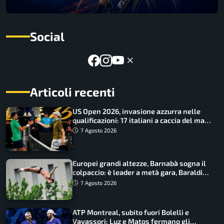
Social
Articoli recenti
US Open 2026, invasione azzurra nelle
qualificazioni: 17 italiani a caccia del main
draw
7 Agosto 2026
Europei grandi altezze, Barnabà sogna il
colpaccio: è leader a metà gara, Baraldi
ancora in corsa
7 Agosto 2026
ATP Montreal, subito fuori Bolelli e
Vavassori: Luz e Matos fermano gli