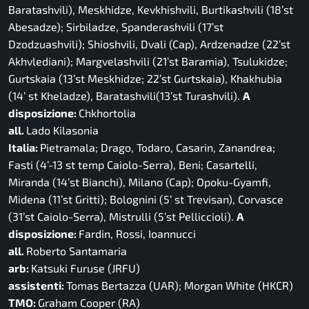
Baratashvili), Meskhidze, Kevkhishvili, Burtikashvili (18’st
Abesadze); Sirbiladze, Spanderashvili (17’st
Dzodzuashvili); Shioshvili, Dvali (Cap), Ardzenadze (22’st
Akhvlediani); Margvelashvili (21’st Baramia), Tsulukidze;
Gurtskaia (13’st Meskhidze; 22’st Gurtskaia), Khakhubia
(14’ st Kheladze), Baratashvili(13’st Turashvili).
A
disposizione:
Chkhortolia
all.
Lado Kilasonia
Italia:
Pietramala; Drago, Todaro, Casarin, Zanandrea;
Fasti (4’-13 st temp Caiolo-Serra), Beni; Casartelli,
Miranda (14’st Bianchi), Milano (Cap); Opoku-Gyamfi,
Midena (11’st Gritti); Bolognini (5’ st Trevisan), Corvasce
(31’st Caiolo-Serra), Mistrulli (5’st Pelliccioli).
A
disposizione:
Fardin, Rossi, Ioannucci
all.
Roberto Santamaria
arb:
Katsuki Furuse (JRFU)
assistenti:
Tomas Bertazza (UAR); Morgan White (HKCR)
TMO:
Graham Cooper (RA)