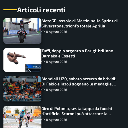
Articoli recenti
MotoGP: assolo di Martin nella Sprint di
Silverstone, trionfo totale Aprilia
8 Agosto 2026
Tuffi, doppio argento a Parigi: brillano
Barnabà e Cosetti
8 Agosto 2026
Mondiali U20, sabato azzurro da brividi:
Di Fabio e Inzoli sognano le medaglie,
Castellani e Succo in finale
8 Agosto 2026
Giro di Polonia, sesta tappa da fuochi
d’artificio: Scaroni può attaccare la
maglia di Lemmen
8 Agosto 2026