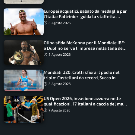
Europei acquatici, sabato da medaglie per
l’Italia: Paltrinieri guida la staffetta,
Barnabà sogna l’oro dalle grandi altezze
8 Agosto 2026
Oliha sfida McKenna per il Mondiale IBF:
a Dublino serve l’impresa nella tana del
lupo
8 Agosto 2026
Mondiali U20, Crotti sfiora il podio nel
triplo: Castellani da record, Succo in
finale
8 Agosto 2026
US Open 2026, invasione azzurra nelle
qualificazioni: 17 italiani a caccia del main
draw
7 Agosto 2026