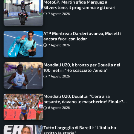
MotoGP: Martin sfida Marquez a
Silverstone, il programma e gli orari
7 Agosto 2026
ATP Montreal: Darderi avanza, Musetti
ancora fuori con Jodar
7 Agosto 2026
Mondiali U20, è bronzo per Doualla nei
100 metri: “Ho scacciato l’ansia”
7 Agosto 2026
Mondiali U20, Doualla: “C’era aria
pesante, davano le mascherine! Finale?
Non ho nulla da perdere”
6 Agosto 2026
Tutto l’orgoglio di Barelli: “L’Italia ha
scritto la storia”