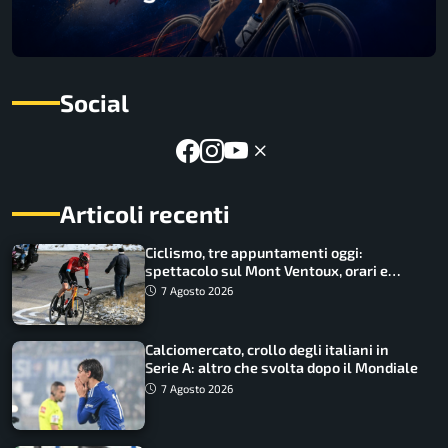
Social
Articoli recenti
Ciclismo, tre appuntamenti oggi:
spettacolo sul Mont Ventoux, orari e
come vederli
7 Agosto 2026
Calciomercato, crollo degli italiani in
Serie A: altro che svolta dopo il Mondiale
7 Agosto 2026