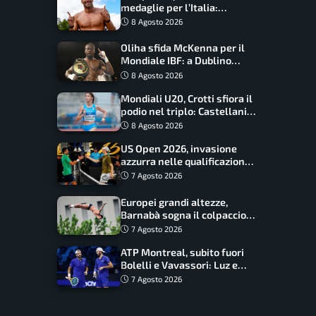
medaglie per l’Italia:
Paltrinieri guida la staffetta,
8 Agosto 2026
Barnabà sogna l’oro dalle
grandi altezze
Oliha sfida McKenna per il
Mondiale IBF: a Dublino
serve l’impresa nella tana
8 Agosto 2026
del lupo
Mondiali U20, Crotti sfiora il
podio nel triplo: Castellani
da record, Succo in finale
8 Agosto 2026
US Open 2026, invasione
azzurra nelle qualificazioni:
17 italiani a caccia del main
7 Agosto 2026
draw
Europei grandi altezze,
Barnabà sogna il colpaccio:
è leader a metà gara, Baraldi
7 Agosto 2026
ancora in corsa
ATP Montreal, subito fuori
Bolelli e Vavassori: Luz e
Matos fermano gli azzurri
7 Agosto 2026