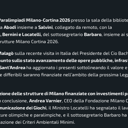
 Paralimpiadi Milano-Cortina 2026
presso la sala della bibliot
da
Abodi
insieme a
Salvini
, collegato da remoto, con la
 Bernini e Locatelli,
del sottosegretario
Barbaro
, insieme ai 
rutture Milano Cortina 2026.
Malagò
sulla recente visita in Italia del Presidente del Cio Bach
 punto sullo stato avanzamento delle opere pubbliche, infras
o Sant’Andrea
ha aggiornato i presenti sottolineando il valore e
e differibili saranno finanziate nell’ambito della prossima Le
zazione delle strutture di Milano finanziate con investimenti p
In conclusione,
Andrea Varnier
, CEO della Fondazione Milano C
municazione dei Giochi
, il Ministro Locatelli ha segnalato il la
utture olimpiche e paralimpiche, e il sottosegretario Barbaro h
cazione dei Criteri Ambientali Minimi.