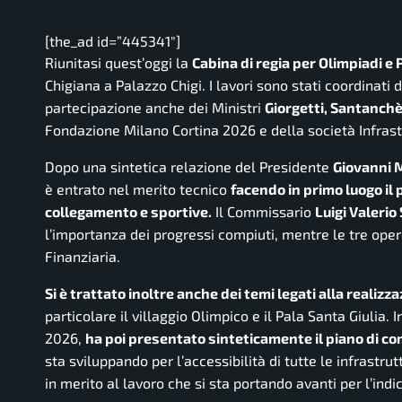
[the_ad id=”445341″]
Riunitasi quest’oggi la
Cabina di regia per Olimpiadi e
Chigiana a Palazzo Chigi. I lavori sono stati coordinati 
partecipazione anche dei Ministri
Giorgetti, Santanchè,
Fondazione Milano Cortina 2026 e della società Infrast
Dopo una sintetica relazione del Presidente
Giovanni 
è entrato nel merito tecnico
facendo in primo luogo il
collegamento e sportive.
Il Commissario
Luigi Valeri
l’importanza dei progressi compiuti, mentre le tre oper
Finanziaria.
Si è trattato inoltre anche dei temi legati alla realiz
particolare il villaggio Olimpico e il Pala Santa Giulia. 
2026,
ha poi presentato sinteticamente il piano di co
sta sviluppando per l’accessibilità di tutte le infrastr
in merito al lavoro che si sta portando avanti per l’indi