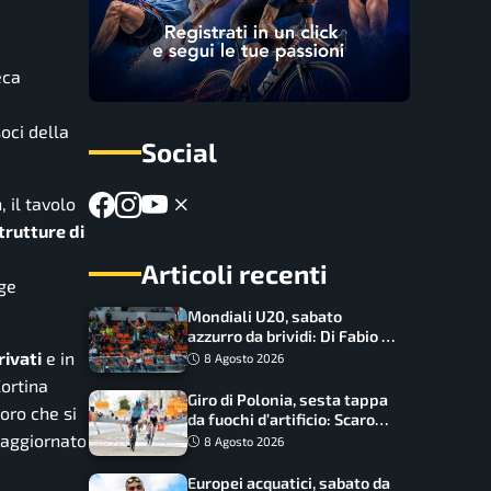
eca
soci della
Social
, il tavolo
trutture di
Articoli recenti
gge
Mondiali U20, sabato
azzurro da brividi: Di Fabio e
Inzoli sognano le medaglie,
rivati
e in
8 Agosto 2026
Castellani e Succo in finale
ortina
Giro di Polonia, sesta tappa
voro che si
da fuochi d’artificio: Scaroni
può attaccare la maglia di
a aggiornato
8 Agosto 2026
Lemmen
Europei acquatici, sabato da