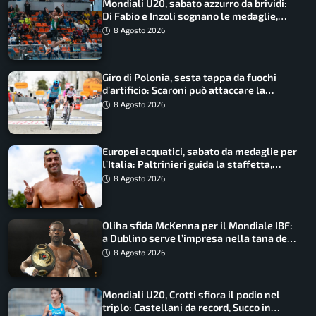
Mondiali U20, sabato azzurro da brividi:
Di Fabio e Inzoli sognano le medaglie,
Castellani e Succo in finale
8 Agosto 2026
Giro di Polonia, sesta tappa da fuochi
d’artificio: Scaroni può attaccare la
maglia di Lemmen
8 Agosto 2026
Europei acquatici, sabato da medaglie per
l’Italia: Paltrinieri guida la staffetta,
Barnabà sogna l’oro dalle grandi altezze
8 Agosto 2026
Oliha sfida McKenna per il Mondiale IBF:
a Dublino serve l’impresa nella tana del
lupo
8 Agosto 2026
Mondiali U20, Crotti sfiora il podio nel
triplo: Castellani da record, Succo in