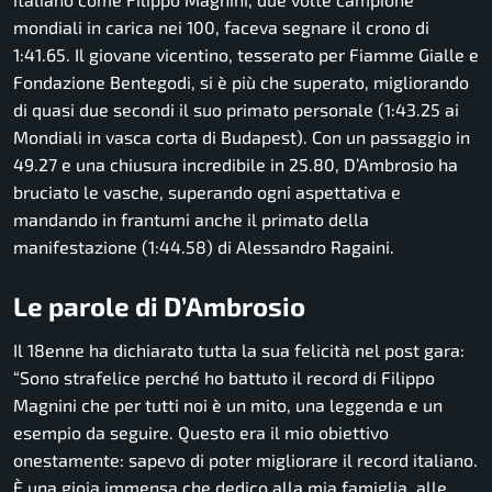
mondiali in carica nei 100, faceva segnare il crono di
1:41.65. Il giovane vicentino, tesserato per Fiamme Gialle e
Fondazione Bentegodi, si è più che superato, migliorando
di quasi due secondi il suo primato personale (1:43.25 ai
Mondiali in vasca corta di Budapest). Con un passaggio in
49.27 e una chiusura incredibile in 25.80, D’Ambrosio ha
bruciato le vasche, superando ogni aspettativa e
mandando in frantumi anche il primato della
manifestazione (1:44.58) di Alessandro Ragaini.
Le parole di D’Ambrosio
Il 18enne ha dichiarato tutta la sua felicità nel post gara:
“
Sono strafelice perché ho battuto il record di Filippo
Magnini che per tutti noi è un mito, una leggenda e un
esempio da seguire. Questo era il mio obiettivo
onestamente: sapevo di poter migliorare il record italiano.
È una gioia immensa che dedico alla mia famiglia, alle