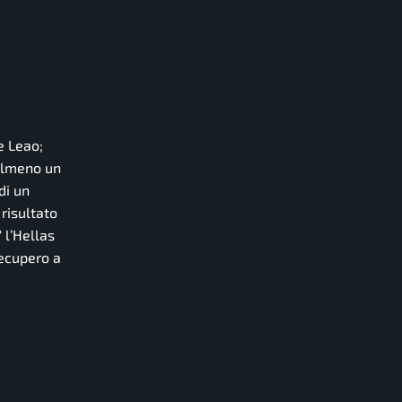
e Leao;
 almeno un
di un
 risultato
 l’Hellas
recupero a