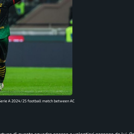
 Serie A 2024/25 football match between AC
fortune di questa squadra spesso e volentieri passano da lui. O