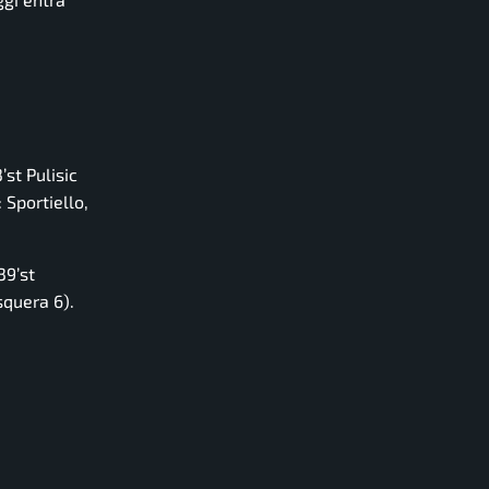
st Pulisic
 Sportiello,
39’st
squera 6).