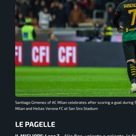
Santiago Gimenez of AC Milan celebrates after scoring a goal during
Milan and Hellas Verona FC at San Siro Stadium
LE PAGELLE
IL MIGLIORE: Leao 7 –
Alla fine, volente o nolente, le 