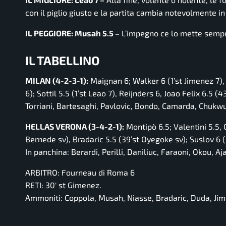
con il piglio giusto e la partita cambia notevolmente in
IL PEGGIORE: Musah 5.5 –
L’impegno ce lo mette sempr
IL TABELLINO
MILAN (4-2-3-1):
Maignan 6; Walker 6 (1’st Jimenez 7),
6); Sottil 5.5 (1’st Leao 7), Reijnders 6, Joao Felix 6.5 
Torriani, Bartesaghi, Pavlovic, Bondo, Camarda, Chukwu
HELLAS VERONA (3-4-2-1):
Montipò 6.5; Valentini 5.5,
Bernede sv), Bradaric 5.5 (39’st Oyegoke sv); Suslov 6 (3
In panchina: Berardi, Perilli, Daniliuc, Faraoni, Okou, A
ARBITRO: Fourneau di Roma 6
RETI: 30′ st Gimenez.
Ammoniti: Coppola, Musah, Niasse, Bradaric, Duda, Jimen