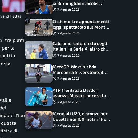
di Birmingham: Jacobs,
Tamberi e Battocletti
7 Agosto 2026
guidano una spedizione
n and Hellas
record
Ciclismo, tre appuntamenti
oggi: spettacolo sul Mont
Ventoux, orari e come
7 Agosto 2026
vederli
ri tre punti
Calciomercato, crollo degli
 per la
italiani in Serie A: altro che
svolta dopo il Mondiale
unti in
7 Agosto 2026
 resta
MotoGP: Martin sfida
Marquez a Silverstone, il
programma e gli orari
7 Agosto 2026
ATP Montreal: Darderi
avanza, Musetti ancora fuori
ttil e
con Jodar
7 Agosto 2026
del
Mondiali U20, è bronzo per
angolo. Non
Doualla nei 100 metri: “Ho
, questa
scacciato l’ansia”
7 Agosto 2026
finire dl