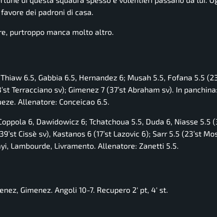
 favore dei padroni di casa.
e, purtroppo manca molto altro.
 Thiaw 6.5, Gabbia 6.5, Hernandez 6; Musah 5.5, Fofana 5.5 (23’
(43’st Terracciano sv); Gimenez 7 (37’st Abraham sv). In panchina:
eze. Allenatore: Conceicao 6.5.
 Coppola 6, Dawidowicz 6; Tchatchoua 5.5, Duda 6, Niasse 5.5 (
9’st Cissè sv), Kastanos 6 (17’st Lazovic 6); Sarr 5.5 (23’st Mo
jayi, Lambourde, Livramento. Allenatore: Zanetti 5.5.
ez, Gimenez. Angoli 10-7. Recupero 2′ pt, 4′ st.