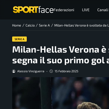
Federazioni
LIVE
Canali
/
/
/
Home
Calcio
Serie A
Milan-Hellas Verona è svoltata da L
SERIE A
Milan-Hellas Verona è
segna il suo primo gol a
Alessio Vinciguerra
-
15 Febbraio 2025