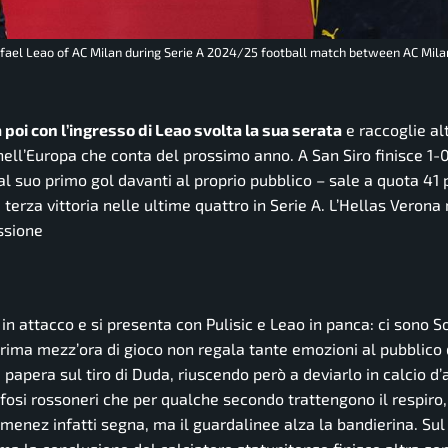
afael Leao of AC Milan during Serie A 2024/25 football match between AC Mila
a poi con l’ingresso di Leao svolta la sua serata
e raccoglie alt
ell’Europa che conta del prossimo anno. A San Siro finisce 1-0
l suo primo gol davanti al proprio pubblico – sale a quota 41 p
a terza vittoria nelle ultime quattro in Serie A. L’Hellas Verona
ssione
in attacco e si presenta con Pulisic e Leao in panca: ci sono So
 prima mezz’ora di gioco non regala tante emozioni al pubblico 
pera sul tiro di Duda, riuscendo però a deviarlo in calcio d’
ifosi rossoneri che per qualche secondo trattengono il respiro
 Gimenez infatti segna, ma il guardalinee alza la bandierina. Sul 