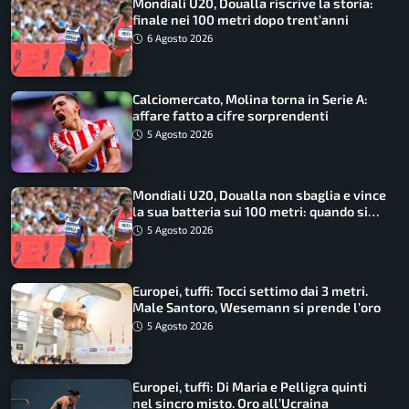
Mondiali U20, Doualla riscrive la storia:
finale nei 100 metri dopo trent’anni
6 Agosto 2026
Calciomercato, Molina torna in Serie A:
affare fatto a cifre sorprendenti
5 Agosto 2026
Mondiali U20, Doualla non sbaglia e vince
la sua batteria sui 100 metri: quando si
disputano le finali
5 Agosto 2026
Europei, tuffi: Tocci settimo dai 3 metri.
Male Santoro, Wesemann si prende l’oro
5 Agosto 2026
Europei, tuffi: Di Maria e Pelligra quinti
nel sincro misto. Oro all’Ucraina