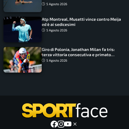
5 Agosto 2026
Atp Montreal, Musetti vince contro Meija
ed è ai sedicesimi
5 Agosto 2026
Giro di Polonia, Jonathan Milan fa tris:
terza vittoria consecutiva e primato
rafforzato
5 Agosto 2026