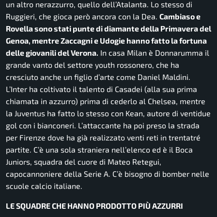
un altro nerazzurro, quello dell’Atalanta. Lo stesso di
Ruggieri, che gioca però ancora con la Dea.
Cambiaso e
Rovella sono stati punte di diamante della Primavera del
Genoa, mentre Zaccagni e Udogie hanno fatto la fortuna
delle giovanili del Verona.
In casa Milan è Donnarumma il
grande vanto del settore youth rossonero, che ha
cresciuto anche un figlio d’arte come Daniel Maldini.
L’Inter ha coltivato il talento di Casadei (alla sua prima
chiamata in azzurro) prima di cederlo al Chelsea, mentre
la Juventus ha fatto lo stesso con Kean, autore di ventidue
gol con i bianconeri. L’attaccante ha poi preso la strada
per Firenze dove ha già realizzato venti reti in trentatré
partite. C’è una sola straniera nell’elenco ed è il Boca
Juniors, squadra del cuore di Mateo Retegui,
capocannoniere della Serie A. C’è bisogno di bomber nelle
scuole calcio italiane.
LE SQUADRE CHE HANNO PRODOTTO PIÙ AZZURRI