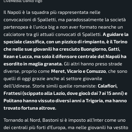
LiveMedia/Danilo Vigo
Il Napoli è la squadra più rappresentata nelle
convocazioni di Spalletti, ma paradossalmente la società
partenopea è l’unica big a non aver formato neanche un
calciatore tra gli attuali convocati di Spalletti.
A guidare la
speciale classifica, con un pizzico di rimpianto, è il Torino
che nelle sue giovanili ha cresciuto Buongiorno, Gatti,
Kean e Lucca, ma solo il difensore centrale del Napoli ha
esordito in maglia granata.
Gli altri hanno preso strade
diverse, proprio come
Meret, Vicario e Comuzzo
, che sono
quelli di oggi grazie anche al settore giovanile
dell’Udinese. Storie simili quelle romaniste:
Calafiori,
Frattesi (scippato alla Lazio, dove giocò dai 7 ai 15 anni) e
Politano hanno vissuto diversi anni a Trigoria, ma hanno
trovato fortuna altrove.
Tornando al Nord, Bastoni si è imposto all’Inter come uno
dei centrali più forti d’Europa, ma nelle giovanili ha vestito