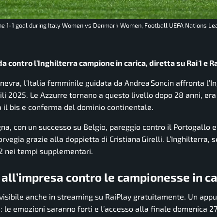
the 1-1 goal during Italy Women vs Denmark Women, Football UEFA Nations Le
da contro l’Inghilterra campione in carica, diretta su Rai 1 e R
inevra, l’Italia femminile guidata da Andrea Soncin affronta l’In
i 2025. Le Azzurre tornano a questo livello dopo 28 anni, era 
a il bis e conferma del dominio continentale.
gna, con un successo su Belgio, pareggio contro il Portogallo e
orvegia grazie alla doppietta di Cristiana Girelli. L’Inghilterra,
2‑2 nei tempi supplementari.
all’impresa contro le campionesse in ca
 e visibile anche in streaming su RaiPlay gratuitamente. Un ap
: le emozioni saranno forti e l’accesso alla finale domenica 27