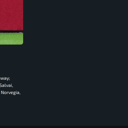
nway;
Salvai,
a Norvegia,