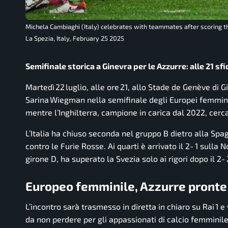
Michela Cambiaghi (Italy) celebrates with teammates after scoring 
La Spezia, Italy, February 25 2025
Semifinale storica a Ginevra per le Azzurre: alle 21 sfi
Martedì 22 luglio, alle ore 21, allo Stade de Genève di G
Sarina Wiegman nella semifinale degli Europei femminil
mentre l’Inghilterra, campione in carica dal 2022, cerc
L’Italia ha chiuso seconda nel gruppo B dietro alla Spa
contro le Furie Rosse. Ai quarti è arrivato il 2‑1 sulla N
girone D, ha superato la Svezia solo ai rigori dopo il 
Europeo femminile, Azzurre pronte 
L’incontro sarà trasmesso in diretta in chiaro su Rai 1
da non perdere per gli appassionati di calcio femminile