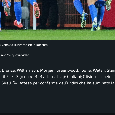
m Vonovia Ruhrstadion in Bochum
 and/or quasi-video.
n; Bronze, Williamson, Morgan, Greenwood; Toone, Walsh, Sta
 il 5‑3‑2 (o un 4‑3‑3 alternativo): Giuliani; Oliviero, Lenzini, 
, Girelli ￼. Attesa per conferme dell’undici che ha eliminato l