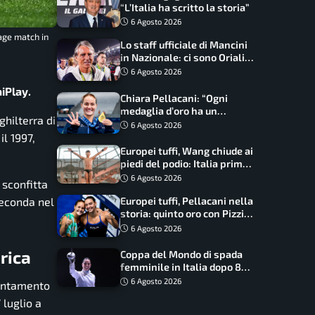
“L’Italia ha scritto la storia”
6 Agosto 2026
age match in
Lo staff ufficiale di Mancini
in Nazionale: ci sono Oriali e
Bonucci, confermato un
6 Agosto 2026
ritorno
aiPlay.
Chiara Pellacani: “Ogni
medaglia d’oro ha un
ghilterra di
significato diverso. Ho fatto
6 Agosto 2026
il salto di qualità”
il 1997,
Europei tuffi, Wang chiude ai
piedi del podio: Italia prima
nel medagliere
6 Agosto 2026
 sconfitta
 seconda nel
Europei tuffi, Pellacani nella
storia: quinto oro con Pizzini
nel sincro da 3 metri
6 Agosto 2026
rica
Coppa del Mondo di spada
femminile in Italia dopo 8
anni, Alberta Santuccio: “Il
6 Agosto 2026
puntamento
lavoro dà sempre i suoi
 luglio a
frutti”