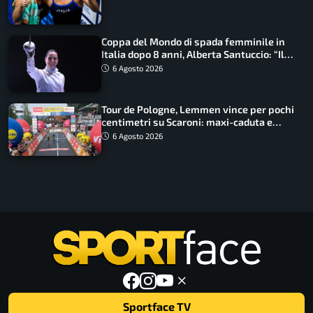
Coppa del Mondo di spada femminile in
Italia dopo 8 anni, Alberta Santuccio: “Il
lavoro dà sempre i suoi frutti”
6 Agosto 2026
Tour de Pologne, Lemmen vince per pochi
centimetri su Scaroni: maxi-caduta e
tappa accorciata
6 Agosto 2026
Sportface TV