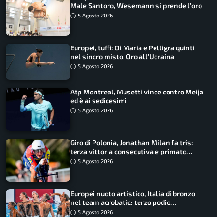
Male Santoro, Wesemann si prende l’oro
5 Agosto 2026
Europei, tuffi: Di Maria e Pelligra quinti
nel sincro misto. Oro all’Ucraina
5 Agosto 2026
Atp Montreal, Musetti vince contro Meija
ed è ai sedicesimi
5 Agosto 2026
Giro di Polonia, Jonathan Milan fa tris:
terza vittoria consecutiva e primato
rafforzato
5 Agosto 2026
Europei nuoto artistico, Italia di bronzo
nel team acrobatic: terzo podio
consecutivo
5 Agosto 2026