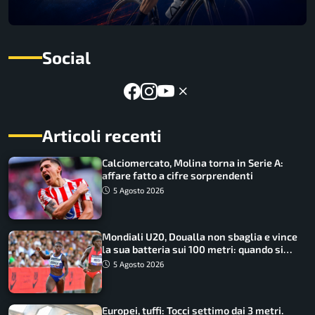
Social
Articoli recenti
Calciomercato, Molina torna in Serie A:
affare fatto a cifre sorprendenti
5 Agosto 2026
Mondiali U20, Doualla non sbaglia e vince
la sua batteria sui 100 metri: quando si
disputano le finali
5 Agosto 2026
Europei, tuffi: Tocci settimo dai 3 metri.