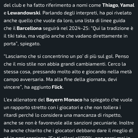
del club e ha fatto riferimento a nomi come
Thiago
,
Yamal
e
Lewandowski
.
Parlando degli interpreti, ha poi rivelato
anche quello che vuole da loro, una lista di linee guida
che
il
Barcellona
seguirà nel 2024-25:
“Qui la tradizione è
il tiki taka, ma voglio anche che vadano direttamente in
porta”
, spiegato
.
“Lasciamo che si concentrino un po’ di più sul gol. Penso
che il mio stile non abbia grandi cambiamenti. Cerco la
stessa cosa, pressando molto alto e giocando nella metà
campo avversaria. Ma alla fine della giornata, devi
vincere”
, ha aggiunto
Flick
.
L’ex allenatore del
Bayern Monaco
ha spiegato che vuole
un rapporto stretto con i giocatori e che non tollera i
ritardi perché lo considera una mancanza di rispetto,
anche se non è favorevole alle sanzioni pecuniarie. Inoltre
ha anche chiarito che i giocatori debbano dare il meglio di
sé in ogni sessione:
“Se ti alleni all’80%, non sarai mai in