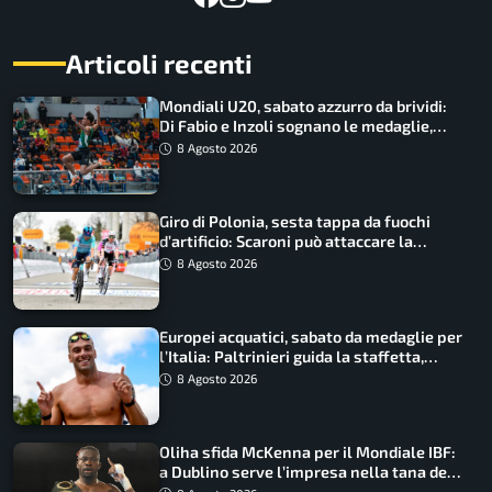
Articoli recenti
Mondiali U20, sabato azzurro da brividi:
Di Fabio e Inzoli sognano le medaglie,
Castellani e Succo in finale
8 Agosto 2026
Giro di Polonia, sesta tappa da fuochi
d’artificio: Scaroni può attaccare la
maglia di Lemmen
8 Agosto 2026
Europei acquatici, sabato da medaglie per
l’Italia: Paltrinieri guida la staffetta,
Barnabà sogna l’oro dalle grandi altezze
8 Agosto 2026
Oliha sfida McKenna per il Mondiale IBF:
a Dublino serve l’impresa nella tana del
lupo