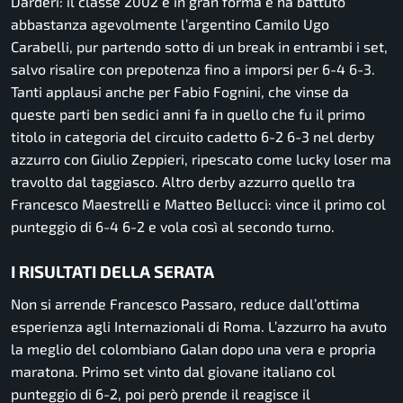
Darderi: il classe 2002 è in gran forma e ha battuto
abbastanza agevolmente l’argentino Camilo Ugo
Carabelli, pur partendo sotto di un break in entrambi i set,
salvo risalire con prepotenza fino a imporsi per 6-4 6-3.
Tanti applausi anche per Fabio Fognini, che vinse da
queste parti ben sedici anni fa in quello che fu il primo
titolo in categoria del circuito cadetto 6-2 6-3 nel derby
azzurro con Giulio Zeppieri, ripescato come lucky loser ma
travolto dal taggiasco. Altro derby azzurro quello tra
Francesco Maestrelli e Matteo Bellucci: vince il primo col
punteggio di 6-4 6-2 e vola così al secondo turno.
I RISULTATI DELLA SERATA
Non si arrende Francesco Passaro, reduce dall’ottima
esperienza agli Internazionali di Roma. L’azzurro ha avuto
la meglio del colombiano Galan dopo una vera e propria
maratona. Primo set vinto dal giovane italiano col
punteggio di 6-2, poi però prende il reagisce il