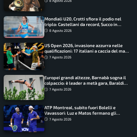
8 Agosto 2026
Mondiali U20, Crotti sfiora il podio nel
triplo: Castellani da record, Succo in
finale
8 Agosto 2026
US Open 2026, invasione azzurra nelle
qualificazioni: 17 italiani a caccia del main
draw
7 Agosto 2026
Europei grandi altezze, Barnabà sogna il
colpaccio: è leader a metà gara, Baraldi
ancora in corsa
7 Agosto 2026
ATP Montreal, subito fuori Bolelli e
Vavassori: Luz e Matos fermano gli
azzurri
7 Agosto 2026