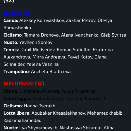
(32)
RUSSI (15)
Canoa:
Aleksey Korovashkov, Zakhar Petrov, Olesya
Romashenko
Ciclismo
: Tamara Dronova, Alena Ivanchenko, Gleb Syritsa
Nuoto
: Yevhenii Somov
Tennis
: Danil Medvedev, Roman Safiullin, Ekaterina
Alexandrova, Mirra Andreeva, Pavel Kotov, Diana
Schnaider, Yelena Vesnina
Trampolino
: Anzhela Bladtceva
BIELORUSSI
(17)
Canoa
: Uladzislau Kravets, Yuliya Trushkina
Canottaggio
: Yauheni Zalaty, Tatsiana Klimovych
Ciclismo
: Hanna Tserakh
Lotta libera
: Abubakar Khasalakhanov, Mahamedkhabib
Kadzimahamedau
Nuoto
: Ilya Shymanovych, Nastassya Shkurdai, Alina