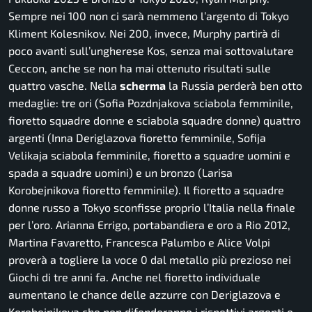
Sempre nei 100 non ci sarà nemmeno l’argento di Tokyo
Kliment Kolesnikov. Nei 200, invece, Murphy partirà di
poco avanti sull’ungherese Kos, senza mai sottovalutare
Ceccon, anche se non ha mai ottenuto risultati sulle
quattro vasche. Nella
scherma
la Russia perderà ben otto
medaglie: tre ori (Sofia Pozdnjakova sciabola femminile,
fioretto squadre donne e sciabola squadre donne) quattro
argenti (Inna Deriglazova fioretto femminile, Sofija
Velikaja sciabola femminile, fioretto a squadre uomini e
spada a squadre uomini) e un bronzo (Larisa
Korobejnikova fioretto femminile). Il fioretto a squadre
donne russo a Tokyo sconfisse proprio l’Italia nella finale
per l’oro. Arianna Errigo, portabandiera e oro a Rio 2012,
Martina Favaretto, Francesca Palumbo e Alice Volpi
proverà a togliere la voce 0 dal metallo più prezioso nei
Giochi di tre anni fa. Anche nel fioretto individuale
aumentano le chance delle azzurre con Deriglazova e
Korobejnikova che non difenderanno i rispettivi argenti e