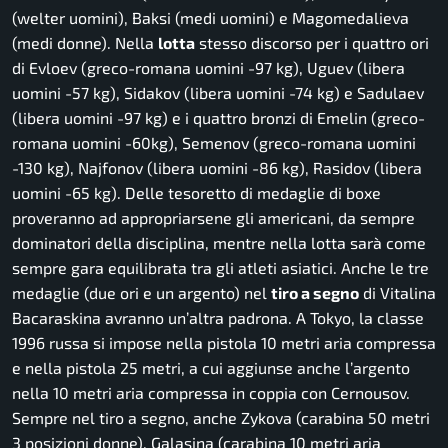
(welter uomini), Baksi (medi uomini) e Magomedalieva
(medi donne). Nella
lotta
stesso discorso per i quattro ori
di Evloev (greco-romana uomini -97 kg), Uguev (libera
uomini -57 kg), Sidakov (libera uomini -74 kg) e Sadulaev
(libera uomini -97 kg) e i quattro bronzi di Emelin (greco-
romana uomini -60kg), Semenov (greco-romana uomini
-130 kg), Najfonov (libera uomini -86 kg), Rasidov (libera
uomini -65 kg). Delle tesoretto di medaglie di boxe
proveranno ad appropriarsene gli americani, da sempre
dominatori della disciplina, mentre nella lotta sarà come
sempre gara equilibrata tra gli atleti asiatici. Anche le tre
medaglie (due ori e un argento) nel
tiro a segno
di Vitalina
Bacaraskina avranno un’altra padrona. A Tokyo, la classe
1996 russa si impose nella pistola 10 metri aria compressa
e nella pistola 25 metri, a cui aggiunse anche l’argento
nella 10 metri aria compressa in coppia con Cernousov.
Sempre nel tiro a segno, anche Zykova (carabina 50 metri
3 posizioni donne), Galasina (carabina 10 metri aria