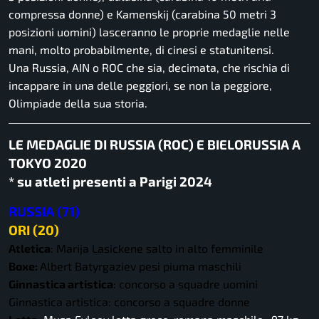
compressa donne) e Kamenskij (carabina 50 metri 3
posizioni uomini) lasceranno le proprie medaglie nelle
mani, molto probabilmente, di cinesi e statunitensi.
Una Russia, AIN o ROC che sia, decimata, che rischia di
incappare in una delle peggiori, se non la peggiore,
Olimpiade della sua storia.
LE MEDAGLIE DI RUSSIA (ROC) E BIELORUSSIA A
TOKYO 2020
* su atleti presenti a Parigi 2024
RUSSIA (71)
ORI (20)
Atletica
: Marija Lasickene salto in alto femminile
Boxe:
Albert Batyrgaziev pesi piuma maschili
Ginnastica artistica
: concorso a squadre uomini
Ginnastica artistica: concorso a squadre donne