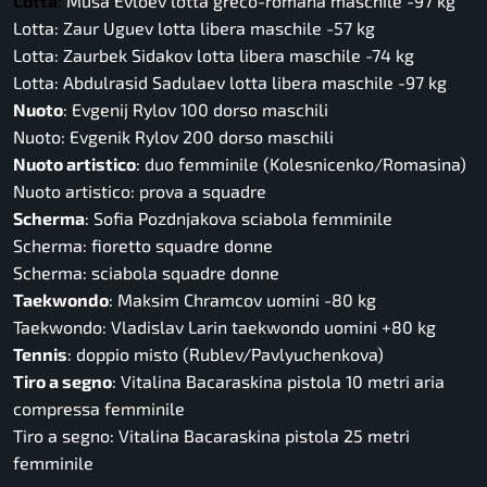
Lotta
:
Musa Evloev lotta greco-romana maschile -97 kg
Lotta: Zaur Uguev lotta libera maschile -57 kg
Lotta: Zaurbek Sidakov lotta libera maschile -74 kg
Lotta: Abdulrasid Sadulaev lotta libera maschile -97 kg
Nuoto
: Evgenij Rylov 100 dorso maschili
Nuoto: Evgenik Rylov 200 dorso maschili
Nuoto artistico
: duo femminile (Kolesnicenko/Romasina)
Nuoto artistico: prova a squadre
Scherma
: Sofia Pozdnjakova sciabola femminile
Scherma: fioretto squadre donne
Scherma: sciabola squadre donne
Taekwondo
: Maksim Chramcov uomini -80 kg
Taekwondo: Vladislav Larin taekwondo uomini +80 kg
Tennis
: doppio misto (Rublev/Pavlyuchenkova)
Tiro a segno
: Vitalina Bacaraskina pistola 10 metri aria
compressa femminile
Tiro a segno: Vitalina Bacaraskina pistola 25 metri
femminile