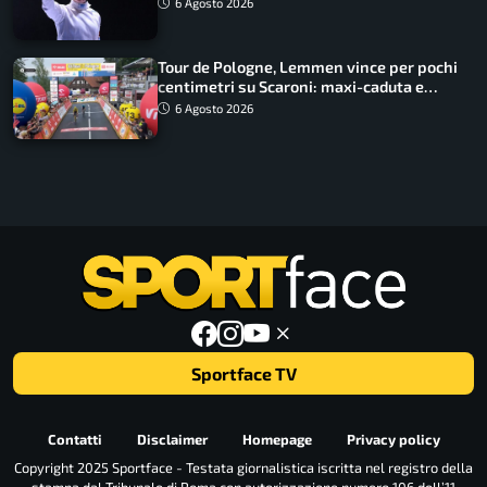
lavoro dà sempre i suoi frutti”
6 Agosto 2026
Tour de Pologne, Lemmen vince per pochi
centimetri su Scaroni: maxi-caduta e
tappa accorciata
6 Agosto 2026
Sportface TV
Contatti
Disclaimer
Homepage
Privacy policy
Copyright 2025 Sportface - Testata giornalistica iscritta nel registro della
stampa dal Tribunale di Roma con autorizzazione numero 106 dell’11