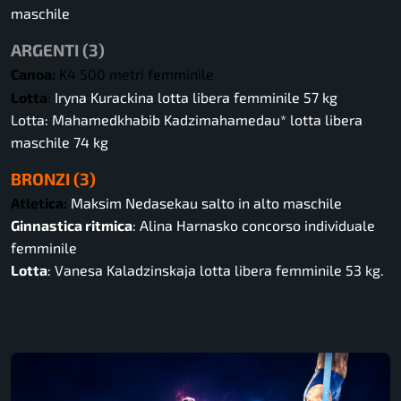
maschile
ARGENTI (3)
Canoa:
K4 500 metri femminile
Lotta
:
Iryna Kurackina lotta libera femminile 57 kg
Lotta: Mahamedkhabib Kadzimahamedau* lotta libera
maschile 74 kg
BRONZI (3)
Atletica:
Maksim Nedasekau salto in alto maschile
Ginnastica ritmica
: Alina Harnasko concorso individuale
femminile
Lotta
: Vanesa Kaladzinskaja lotta libera femminile 53 kg.