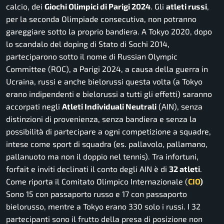
calcio, dei
Giochi Olimpici di Parigi 2024
. Gli
atleti russi
,
per la seconda Olimpiade consecutiva, non potranno
gareggiare sotto la proprio bandiera. A Tokyo 2020, dopo
lo scandalo del doping di Stato di Sochi 2014,
parteciparono sotto il nome di Russian Olympic
Committee (ROC), a Parigi 2024, a causa della guerra in
Ucraina, russi e anche bielorussi questa volta (a Tokyo
erano indipendenti e bielorussi a tutti gli effetti) saranno
accorpati negli
Atleti Individuali Neutrali
(AIN), senza
distinzioni di provenienza, senza bandiera e senza la
possibilità di partecipare a ogni competizione a squadre,
intese come sport di squadra (es. pallavolo, pallamano,
pallanuoto ma non il doppio nel tennis). Tra infortuni,
forfait e inviti declinati il conto degli AIN è di
32 atleti
.
Come riporta il Comitato Olimpico Internazionale (
CIO
)
Sono 15 con passaporto russo e 17 con passaporto
bielorusso, mentre a Tokyo erano 330 solo i russi. I 32
partecipanti sono il frutto della presa di posizione non