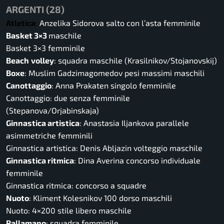
ARGENTI (28)
Atletica
:
Anzelika Sidorova salto con l’asta femminile
Basket 3×3
maschile
Basket 3×3 femminile
Beach
volley
: squadra maschile (Krasilnikov/Stojanovskij)
Boxe
: Muslim Gadzimagomedov pesi massimi maschili
Canottaggio
: Anna Prakaten singolo femminile
Canottaggio: due senza femminile
(Stepanova/Orjabinskaja)
Ginnastica artistica
: Anastasia Iljankova parallele
asimmetriche femminili
Ginnastica artistica: Denis Abljazin volteggio maschile
Ginnastica ritmica
: Dina Averina concorso individuale
femminile
Ginnastica ritmica: concorso a squadre
Nuoto
: Kliment Kolesnikov 100 dorso maschili
Nuoto: 4×200 stile libero maschile
Pallamano
: squadra femminile