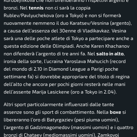
bronzi. Nel
tennis
non ci sarà la coppia
Rublev/Pavlyuchekova (oro a Tokyo) e non si formerà
nuovamente nemmeno il duo Karatsev/Vesnina (argento),
a causa dell’assenza del 30enne di Vladikavkaz. Vesina
sarà una delle poche atlete di Tokyo a partecipare anche a
questa edizione delle Olimpiadi. Anche Karen Khachanov
non difenderà l’argento di tre anni fa. Nel
salto in alto
,
ironia della sorte, l’ucraina Yaroslava Mahucich (record
del mondo di 2.10 in Diamond League a Parigi poche
settimane fa) si dovrebbe appropriare del titolo di regina
dell’alto che ancora per pochi giorni resterà nelle mani
dell’assente Marija Lasickene (oro a Tokyo in 2.04).
Altri sport particolarmente influenzati dalle tante
assenze sono gli sport di combattimento. Nella
boxe
si
libereranno l’oro di Batyrgaziev (pesi piuma uomini),
l’argento di Gadzimagomedov (massimi uomini) e i quattro
bronzi di Chataev (mediomassimi uomini), Zamkovoj