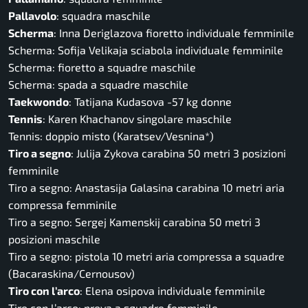
Pallavolo
: squadra maschile
Scherma
: Inna Deriglazova fioretto individuale femminile
Scherma: Sofija Velikaja sciabola individuale femminile
Scherma: fioretto a squadre maschile
Scherma: spada a squadre maschile
Taekwondo
: Tatijana Kudasova -57 kg donne
Tennis
: Karen Khachanov singolare maschile
Tennis: doppio misto (Karatsev/Vesnina*)
Tiro a segno
: Julija Zykova carabina 50 metri 3 posizioni
femminile
Tiro a segno: Anastasija Galasina carabina 10 metri aria
compressa femminile
Tiro a segno: Sergej Kamenskij carabina 50 metri 3
posizioni maschile
Tiro a segno: pistola 10 metri aria compressa a squadre
(Bacaraskina/Cernousov)
Tiro con l’arco
: Elena osipova individuale femminile
Tiro con l’arco: prova a squadre femminile