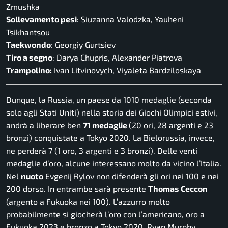
Zmushka
Sollevamento pesi
: Siuzanna Valodzka, Yauheni
Tsikhantsou
Taekwondo
: Georgiy Gurtsiev
Tiro a segno
: Darya Chupris, Alexander Piatrova
Trampolino:
Ivan Litvinovych, Viyaleta Bardziloskaya
Dunque, la Russia, un paese da 1010 medaglie (seconda
solo agli Stati Uniti) nella storia dei Giochi Olimpici estivi,
andrà a liberare ben
71 medaglie
(20 ori, 28 argenti e 23
bronzi) conquistate a Tokyo 2020. La Bielorussia, invece,
ne perderà 7 (1 oro, 3 argenti e 3 bronzi). Delle venti
medaglie d’oro, alcune interessano molto da vicino l’Italia.
Nel
nuoto
Evgenij Rylov non difenderà gli ori nei 100 e nei
200 dorso. In entrambe sarà presente
Thomas Ceccon
(argento a Fukuoka nei 100). L’azzurro molto
probabilmente si giocherà l’oro con l’americano, oro a
Fukuoka 2023 e bronzo a Tokyo 2020, Ryan Murphy.