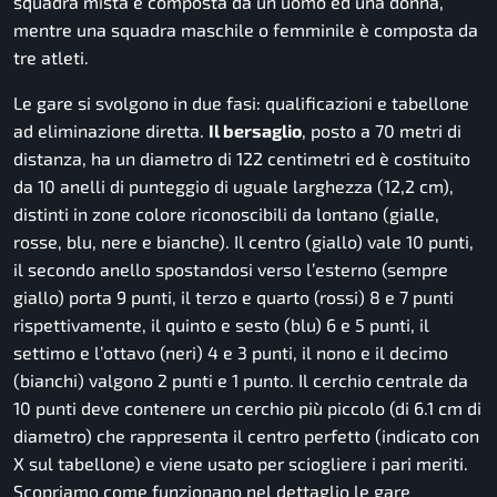
squadra mista è composta da un uomo ed una donna,
mentre una squadra maschile o femminile è composta da
tre atleti.
Le gare si svolgono in due fasi: qualificazioni e tabellone
ad eliminazione diretta.
Il bersaglio
, posto a 70 metri di
distanza, ha un diametro di 122 centimetri ed è costituito
da 10 anelli di punteggio di uguale larghezza (12,2 cm),
distinti in zone colore riconoscibili da lontano (gialle,
rosse, blu, nere e bianche). Il centro (giallo) vale 10 punti,
il secondo anello spostandosi verso l’esterno (sempre
giallo) porta 9 punti, il terzo e quarto (rossi) 8 e 7 punti
rispettivamente, il quinto e sesto (blu) 6 e 5 punti, il
settimo e l’ottavo (neri) 4 e 3 punti, il nono e il decimo
(bianchi) valgono 2 punti e 1 punto. Il cerchio centrale da
10 punti deve contenere un cerchio più piccolo (di 6.1 cm di
diametro) che rappresenta il centro perfetto (indicato con
X sul tabellone) e viene usato per sciogliere i pari meriti.
Scopriamo come funzionano nel dettaglio le gare