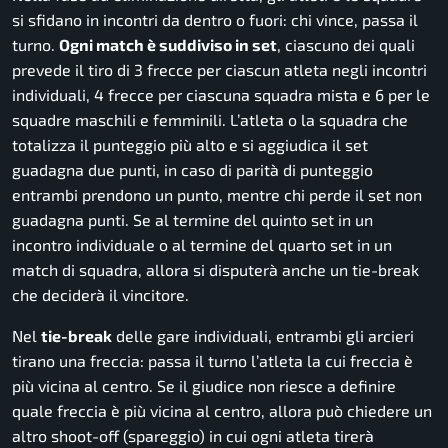
si sfidano in incontri da dentro o fuori: chi vince, passa il
turno.
Ogni match è suddiviso in set
, ciascuno dei quali
prevede il tiro di 3 frecce per ciascun atleta negli incontri
individuali, 4 frecce per ciascuna squadra mista e 6 per le
squadre maschili e femminili. L’atleta o la squadra che
totalizza il punteggio più alto e si aggiudica il set
guadagna due punti, in caso di parità di punteggio
entrambi prendono un punto, mentre chi perde il set non
guadagna punti. Se al termine del quinto set in un
incontro individuale o al termine del quarto set in un
match di squadra, allora si disputerà anche un tie-break
che deciderà il vincitore.
Nel
tie-break
delle gare individuali, entrambi gli arcieri
tirano una freccia: passa il turno l’atleta la cui freccia è
più vicina al centro. Se il giudice non riesce a definire
quale freccia è più vicina al centro, allora può chiedere un
altro
shoot-off
(spareggio) in cui ogni atleta tirerà