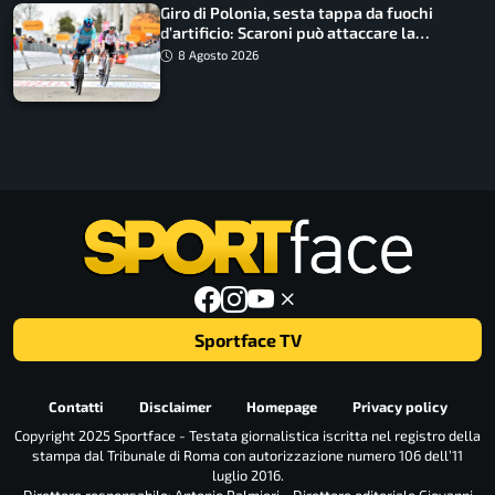
Giro di Polonia, sesta tappa da fuochi
d’artificio: Scaroni può attaccare la
maglia di Lemmen
8 Agosto 2026
Sportface TV
Contatti
Disclaimer
Homepage
Privacy policy
Copyright 2025 Sportface - Testata giornalistica iscritta nel registro della
stampa dal Tribunale di Roma con autorizzazione numero 106 dell’11
luglio 2016.