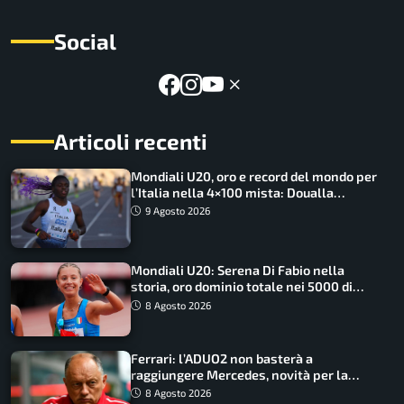
Social
Articoli recenti
Mondiali U20, oro e record del mondo per
l’Italia nella 4×100 mista: Doualla
straordinaria
9 Agosto 2026
Mondiali U20: Serena Di Fabio nella
storia, oro dominio totale nei 5000 di
marcia
8 Agosto 2026
Ferrari: l’ADUO2 non basterà a
raggiungere Mercedes, novità per la
Macarena
8 Agosto 2026