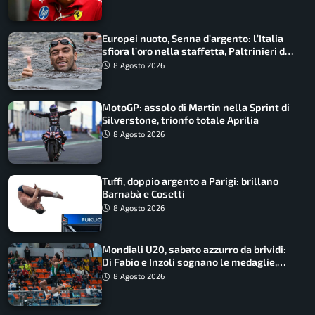
Europei nuoto, Senna d’argento: l’Italia
sfiora l’oro nella staffetta, Paltrinieri da
urlo, il bilancio azzurro
8 Agosto 2026
MotoGP: assolo di Martin nella Sprint di
Silverstone, trionfo totale Aprilia
8 Agosto 2026
Tuffi, doppio argento a Parigi: brillano
Barnabà e Cosetti
8 Agosto 2026
Mondiali U20, sabato azzurro da brividi:
Di Fabio e Inzoli sognano le medaglie,
Castellani e Succo in finale
8 Agosto 2026