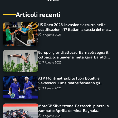
Articoli recenti
US Open 2026, invasione azzurra nelle
qualificazioni: 17 italiani a caccia del main
draw
7 Agosto 2026
Europei grandi altezze, Barnabà sogna il
colpaccio: è leader a metà gara, Baraldi
ancora in corsa
7 Agosto 2026
ATP Montreal, subito fuori Bolelli e
Vavassori: Luz e Matos fermano gli
azzurri
7 Agosto 2026
MotoGP Silverstone, Bezzecchi piazza la
zampata: Aprilia domina, Bagnaia
costretto al Q1
7 Agosto 2026