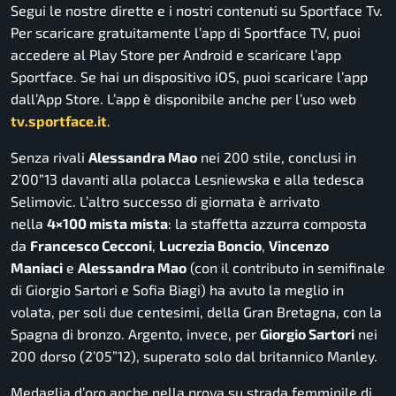
Segui le nostre dirette e i nostri contenuti su Sportface Tv.
Per scaricare gratuitamente l’app di Sportface TV, puoi
accedere al Play Store per Android e scaricare l’app
Sportface. Se hai un dispositivo iOS, puoi scaricare l’app
dall’App Store. L’app è disponibile anche per l’uso web
tv.sportface.it
.
Senza rivali
Alessandra Mao
nei 200 stile, conclusi in
2’00”13 davanti alla polacca Lesniewska e alla tedesca
Selimovic. L’altro successo di giornata è arrivato
nella
4×100 mista mista
: la staffetta azzurra composta
da
Francesco Cecconi
,
Lucrezia Boncio
,
Vincenzo
Maniaci
e
Alessandra Mao
(con il contributo in semifinale
di Giorgio Sartori e Sofia Biagi) ha avuto la meglio in
volata, per soli due centesimi, della Gran Bretagna, con la
Spagna di bronzo. Argento, invece, per
Giorgio Sartori
nei
200 dorso (2’05”12), superato solo dal britannico Manley.
Medaglia d’oro anche nella prova su strada femminile di