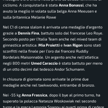
ciclismo. A conquistarla è stata
Anna Bonassi
, che ha
avuto la meglio in volata sulla belga Anna Meeusen e
sulla britannica Melanie Rowe
Nel C1 di canoa slalom è arrivata una medaglia d’argento
grazie a
Dennis Fina
, battuto solo dal francese Leo Roye.
Secondo posto per l’Italia Team anche nel mixed team di
ginnastica artistica:
Mia Proietti
e
Ivan
Rigon
sono stati
sconfitti nella finale per l’oro dai francesi Ruddly
Bordelais Maisonnable. Un argento anche nell’atletica:
negli 800 metri
Umed Caraccio
è stato battuto per meno
di un otto decimi dal tedesco Andor Schumann.
In chiusura di giornata sono arrivate le prime due
medaglie anche nel taekwondo, entrambe di bronzo.
Nei -55 kg
Anna Frassica
, dopo il bye al primo turno, ha
superato la polacca Natasza Woskowiak nel secondo
turno e la greca Lemonia Spanou ai quarti prima di cedere