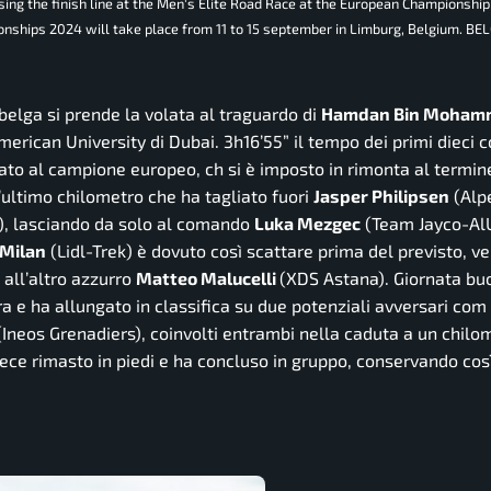
ng the finish line at the Men's Elite Road Race at the European Championship
ships 2024 will take place from 11 to 15 september in Limburg, Belgium. B
l belga si prende la volata al traguardo di
Hamdan Bin Moham
rican University di Dubai. 3h16’55” il tempo dei primi dieci co
ccato al campione europeo, ch si è imposto in rimonta al termin
l’ultimo chilometro che ha tagliato fuori
Jasper Philipsen
(Alp
), lasciando da solo al comando
Luka Mezgec
(Team Jayco-AlU
 Milan
(Lidl-Trek) è dovuto così scattare prima del previsto, 
 all’altro azzurro
Matteo Malucelli
(XDS Astana). Giornata bu
ora e ha allungato in classifica su due potenziali avversari com
Ineos Grenadiers), coinvolti entrambi nella caduta a un chilo
ece rimasto in piedi e ha concluso in gruppo, conservando così