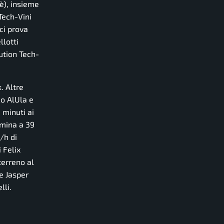
è), insieme
Tech-Vini
ci prova
llotti
ution Tech-
. Altre
o AlUla e
 minuti ai
rmina a 39
/h di
 Felix
terreno al
e Jasper
lli.