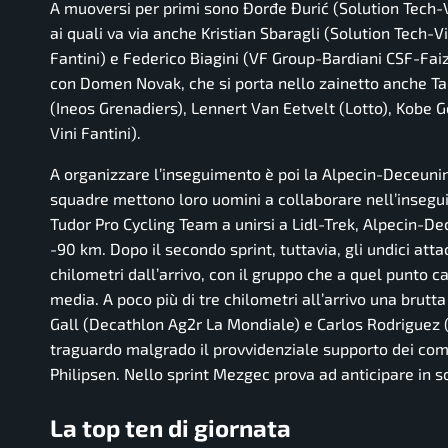
A muoversi per primi sono Đorđe Đurić (Solution Tech-
ai quali va via anche Kristian Sbaragli (Solution Tech-V
Fantini) e Federico Biagini (VF Group-Bardiani CSF-Faiza
con Domen Novak, che si porta nello zainetto anche Tad
(Ineos Grenadiers), Lennert Van Eetvelt (Lotto), Kobe
Vini Fantini).
A organizzare l’inseguimento è poi la Alpecin-Deceunin
squadre mettono loro uomini a collaborare nell’inseg
Tudor Pro Cycling Team a unirsi a Lidl-Trek, Alpecin-D
-90 km. Dopo il secondo sprint, tuttavia, gli undici att
chilometri dall’arrivo, con il gruppo che a quel punto c
media. A poco più di tre chilometri all’arrivo una brutta
Gall (Decathlon Ag2r La Mondiale) e Carlos Rodriguez (
traguardo malgrado il provvidenziale supporto dei co
Philipsen. Nello sprint Mezgec prova ad anticipare in so
La top ten di giornata