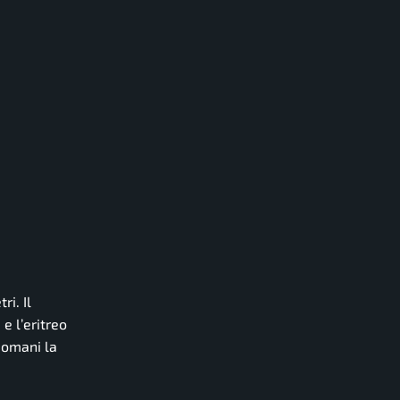
i. Il
e l’eritreo
Domani la