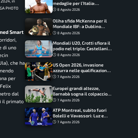
 2024, in
medaglie per l’Italia:
ELGA PHOTO
Paltrinieri guida la staffetta,
8 Agosto 2026
Barnabà sogna l’oro dalle
grandi altezze
Oliha sfida McKenna per il
Mondiale IBF: a Dublino
med Smart
serve l’impresa nella tana
8 Agosto 2026
del lupo
rridori,
Mondiali U20, Crotti sfiora il
e di uno
podio nel triplo: Castellani
da record, Succo in finale
ecin
8 Agosto 2026
la), che ha
US Open 2026, invasione
venendo
azzurra nelle qualificazioni:
17 italiani a caccia del main
7 Agosto 2026
ona per
draw
 Felix
Europei grandi altezze,
metro dal
Barnabà sogna il colpaccio:
è leader a metà gara, Baraldi
7 Agosto 2026
 il primato
ancora in corsa
ATP Montreal, subito fuori
Bolelli e Vavassori: Luz e
Matos fermano gli azzurri
7 Agosto 2026