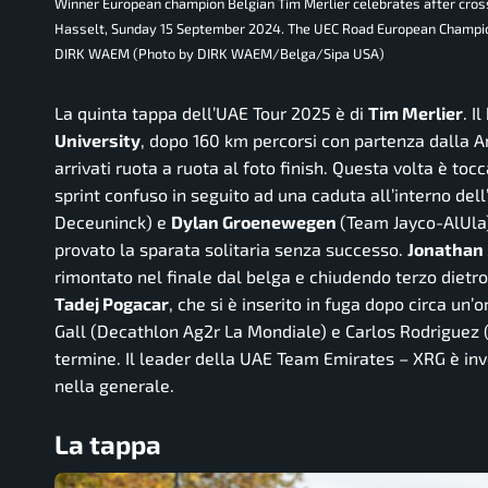
Winner European champion Belgian Tim Merlier celebrates after crossi
Hasselt, Sunday 15 September 2024. The UEC Road European Champion
DIRK WAEM (Photo by DIRK WAEM/Belga/Sipa USA)
La quinta tappa dell’UAE Tour 2025 è di
Tim Merlier
. I
University
, dopo 160 km percorsi con partenza dalla Ame
arrivati ruota a ruota al foto finish. Questa volta è to
sprint confuso in seguito ad una caduta all’interno del
Deceuninck) e
Dylan Groenewegen
(Team Jayco-AlUla
provato la sparata solitaria senza successo.
Jonathan
rimontato nel finale dal belga e chiudendo terzo dietro
Tadej Pogacar
, che si è inserito in fuga dopo circa un’
Gall (Decathlon Ag2r La Mondiale) e Carlos Rodriguez (
termine. Il leader della UAE Team Emirates – XRG è inv
nella generale.
La tappa