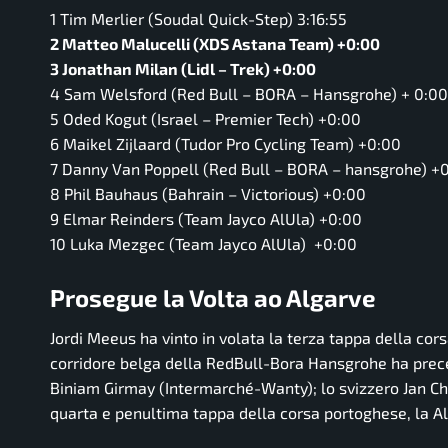
1 Tim Merlier (Soudal Quick-Step) 3:16:55
2 Matteo Malucelli (XDS Astana Team) +0:00
3 Jonathan Milan (Lidl – Trek) +0:00
4 Sam Welsford (Red Bull – BORA – Hansgrohe) + 0:00
5 Oded Kogut (Israel – Premier Tech) +0:00
6 Maikel Zijlaard (Tudor Pro Cycling Team) +0:00
7 Danny Van Poppell (Red Bull – BORA – hansgrohe) +
8 Phil Bauhaus (Bahrain – Victorious) +0:00
9 Elmar Reinders (Team Jayco AlUla) +0:00
10 Luka Mezgec (Team Jayco AlUla) +0:00
Prosegue la Volta ao Algarve
Jordi Meeus ha vinto in volata la terza tappa della cors
corridore belga della RedBull-Bora Hansgrohe ha preced
Biniam Girmay (Intermarché-Wanty); lo svizzero Jan C
quarta e penultima tappa della corsa portoghese, la Al