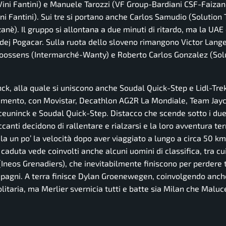
Vini Fantini) e Manuele Tarozzi (VF Group-Bardiani CSF-Faizan
ini Fantini). Sui tre si portano anche Carlos Samudio (Solution 
nè). Il gruppo si allontana a due minuti di ritardo, ma la UAE 
ej Pogacar. Sulla ruota dello sloveno rimangono Victor Lange
 Goossens (Intermarché-Wanty) e Roberto Carlos Gonzalez (Sol
ck, alla quale si uniscono anche Soudal Quick-Step e Lidl-Trek
uimento, con Movistar, Decathlon AG2R La Mondiale, Team Jayc
eceuninck e Soudal Quick-Step. Distacco che scende sotto i due
accanti decidono di rallentare e rialzarsi e la loro avventura te
ala un po’ la velocità dopo aver viaggiato a lungo a circa 50 km
 caduta vede coinvolti anche alcuni uomini di classifica, tra cui
Ineos Grenadiers), che inevitabilmente finiscono per perdere 
mpagni. A terra finisce Dylan Groenewegen, coinvolgendo anch
litaria, ma Merlier svernicia tutti e batte sia Milan che Maluce