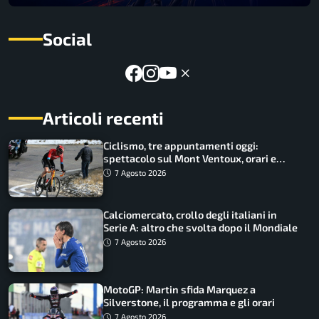
Social
Articoli recenti
Ciclismo, tre appuntamenti oggi:
spettacolo sul Mont Ventoux, orari e
come vederli
7 Agosto 2026
Calciomercato, crollo degli italiani in
Serie A: altro che svolta dopo il Mondiale
7 Agosto 2026
MotoGP: Martin sfida Marquez a
Silverstone, il programma e gli orari
7 Agosto 2026