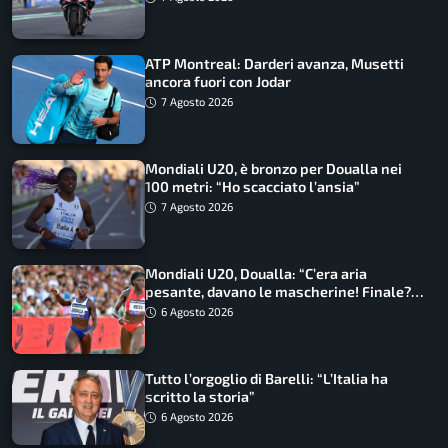
ATP Montreal: Darderi avanza, Musetti
ancora fuori con Jodar
7 Agosto 2026
Mondiali U20, è bronzo per Doualla nei
100 metri: “Ho scacciato l’ansia”
7 Agosto 2026
Mondiali U20, Doualla: “C’era aria
pesante, davano le mascherine! Finale?
Non ho nulla da perdere”
6 Agosto 2026
Tutto l’orgoglio di Barelli: “L’Italia ha
scritto la storia”
6 Agosto 2026