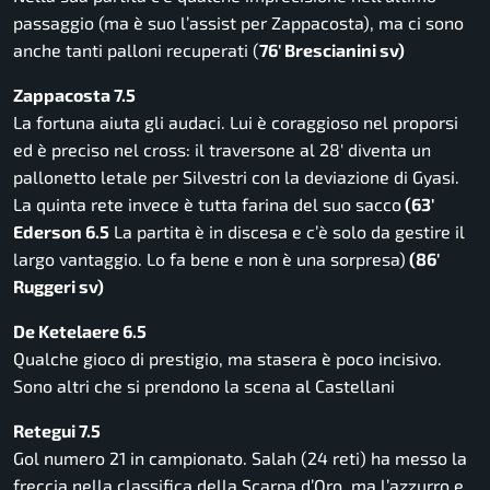
passaggio (ma è suo l’assist per Zappacosta), ma ci sono
anche tanti palloni recuperati (
76′ Brescianini sv)
Zappacosta 7.5
La fortuna aiuta gli audaci. Lui è coraggioso nel proporsi
ed è preciso nel cross: il traversone al 28′ diventa un
pallonetto letale per Silvestri con la deviazione di Gyasi.
La quinta rete invece è tutta farina del suo sacco
(63′
Ederson 6.5
La partita è in discesa e c’è solo da gestire il
largo vantaggio. Lo fa bene e non è una sorpresa)
(86′
Ruggeri sv)
De Ketelaere 6.5
Qualche gioco di prestigio, ma stasera è poco incisivo.
Sono altri che si prendono la scena al Castellani
Retegui 7.5
Gol numero 21 in campionato. Salah (24 reti) ha messo la
freccia nella classifica della Scarpa d’Oro, ma l’azzurro e