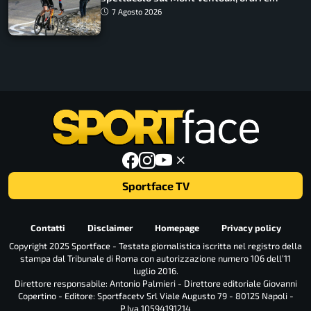
come vederli
7 Agosto 2026
Sportface TV
Contatti
Disclaimer
Homepage
Privacy policy
Copyright 2025 Sportface - Testata giornalistica iscritta nel registro della
stampa dal Tribunale di Roma con autorizzazione numero 106 dell’11
luglio 2016.
Direttore responsabile: Antonio Palmieri - Direttore editoriale Giovanni
Copertino - Editore: Sportfacetv Srl Viale Augusto 79 - 80125 Napoli -
P.Iva 10594191214