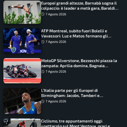
Europei grandi altezze, Barnabà sogna il
colpaccio: è leader a metà gara, Baraldi
ancora in corsa
7 Agosto 2026
ATP Montreal, subito fuori Bolelli e
Vavassori: Luz e Matos fermano gli
azzurri
7 Agosto 2026
MotoGP Silverstone, Bezzecchi piazza la
zampata: Aprilia domina, Bagnaia
costretto al Q1
7 Agosto 2026
L’Italia parte per gli Europei di
Birmingham: Jacobs, Tamberi e
Battocletti guidano una spedizione
7 Agosto 2026
record
Ciclismo, tre appuntamenti oggi:
spettacolo sul Mont Ventoux, orari e