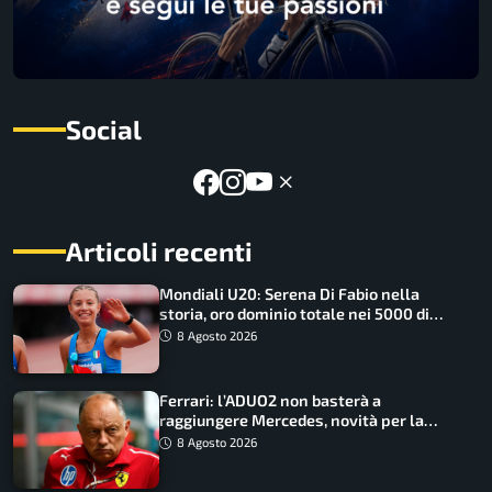
Social
Articoli recenti
Mondiali U20: Serena Di Fabio nella
storia, oro dominio totale nei 5000 di
marcia
8 Agosto 2026
Ferrari: l’ADUO2 non basterà a
raggiungere Mercedes, novità per la
Macarena
8 Agosto 2026