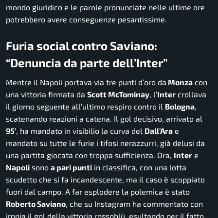
mondo giuridico e le parole pronunciate nelle ultime ore
potrebbero avere conseguenze pesantissime.
Furia social contro Saviano:
“Denuncia da parte dell’Inter”
Mentre il Napoli portava via tre punti d’oro da
Monza
con
una vittoria firmata da
Scott McTominay
, l’
Inter
crollava
il giorno seguente all’ultimo respiro contro il
Bologna
,
scatenando reazioni a catena. Il gol decisivo, arrivato al
95’
, ha mandato in visibilio la curva del
Dall’Ara
e
mandato su tutte le furie i tifosi nerazzurri, già delusi da
una partita giocata con troppa sufficienza. Ora,
Inter
e
Napoli
sono
a pari punti
in classifica, con una lotta
scudetto che si fa incandescente, ma il caso è scoppiato
fuori dal campo. A far esplodere la polemica è stato
Roberto Saviano
, che su Instagram ha commentato con
ironia il gol della vittoria rossoblù, esultando per il fatto