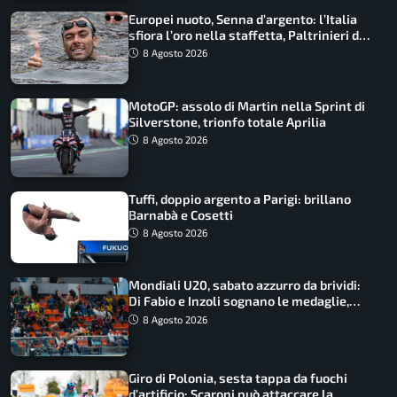
Europei nuoto, Senna d’argento: l’Italia
sfiora l’oro nella staffetta, Paltrinieri da
urlo, il bilancio azzurro
8 Agosto 2026
MotoGP: assolo di Martin nella Sprint di
Silverstone, trionfo totale Aprilia
8 Agosto 2026
Tuffi, doppio argento a Parigi: brillano
Barnabà e Cosetti
8 Agosto 2026
Mondiali U20, sabato azzurro da brividi:
Di Fabio e Inzoli sognano le medaglie,
Castellani e Succo in finale
8 Agosto 2026
Giro di Polonia, sesta tappa da fuochi
d’artificio: Scaroni può attaccare la