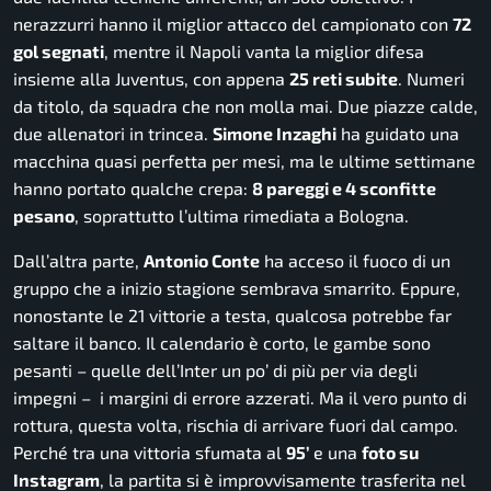
nerazzurri hanno il miglior attacco del campionato con
72
gol segnati
, mentre il Napoli vanta la miglior difesa
insieme alla Juventus, con appena
25 reti subite
. Numeri
da titolo, da squadra che non molla mai. Due piazze calde,
due allenatori in trincea.
Simone Inzaghi
ha guidato una
macchina quasi perfetta per mesi, ma le ultime settimane
hanno portato qualche crepa:
8 pareggi e 4 sconfitte
pesano
, soprattutto l’ultima rimediata a Bologna.
Dall’altra parte,
Antonio Conte
ha acceso il fuoco di un
gruppo che a inizio stagione sembrava smarrito. Eppure,
nonostante le 21 vittorie a testa, qualcosa potrebbe far
saltare il banco. Il calendario è corto, le gambe sono
pesanti – quelle dell’Inter un po’ di più per via degli
impegni – i margini di errore azzerati. Ma il vero punto di
rottura, questa volta, rischia di arrivare fuori dal campo.
Perché tra una vittoria sfumata al
95’
e una
foto su
Instagram
, la partita si è improvvisamente trasferita nel