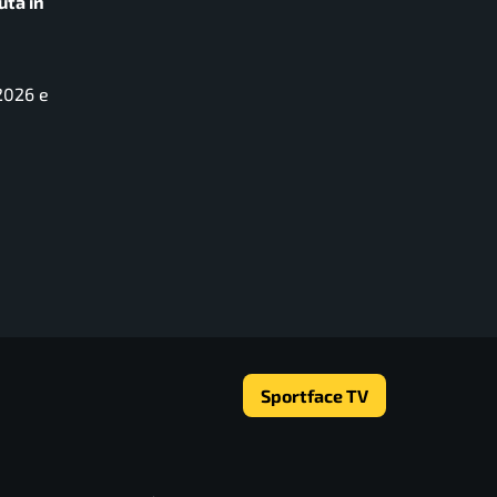
uta in
 2026 e
Sportface TV