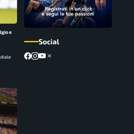
lgio e
Social
diale