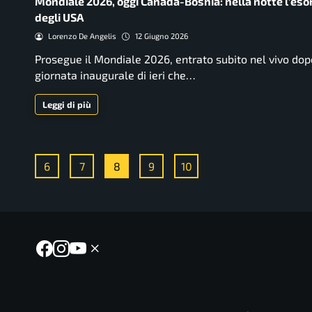
Mondiale 2026, oggi Canada-Bosnia: nella notte l’eso
degli USA
Lorenzo De Angelis
12 Giugno 2026
Prosegue il Mondiale 2026, entrato subito nel vivo dop
giornata inaugurale di ieri che…
Leggi di più
6
7
8
9
10