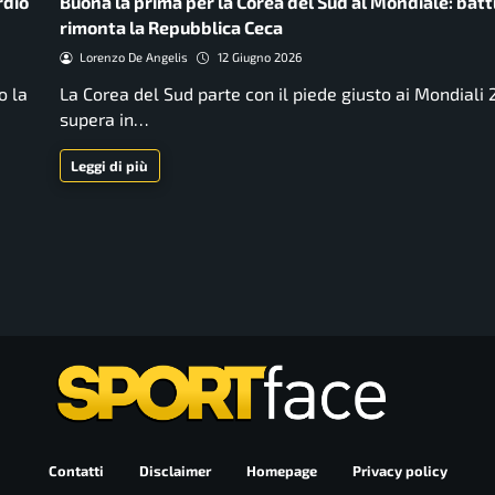
rdio
Buona la prima per la Corea del Sud al Mondiale: batt
rimonta la Repubblica Ceca
Lorenzo De Angelis
12 Giugno 2026
o la
La Corea del Sud parte con il piede giusto ai Mondiali
supera in…
Leggi di più
Contatti
Disclaimer
Homepage
Privacy policy