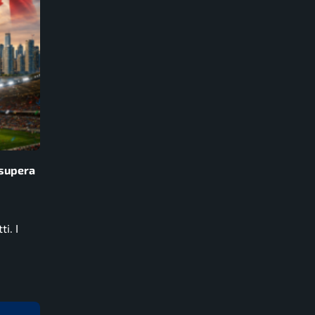
 supera
i. I