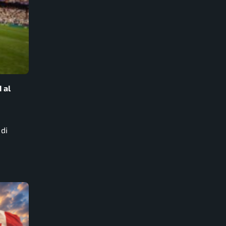
 al
di