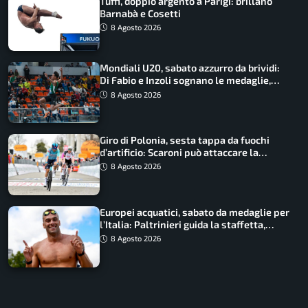
Tuffi, doppio argento a Parigi: brillano
Barnabà e Cosetti
8 Agosto 2026
Mondiali U20, sabato azzurro da brividi:
Di Fabio e Inzoli sognano le medaglie,
Castellani e Succo in finale
8 Agosto 2026
Giro di Polonia, sesta tappa da fuochi
d’artificio: Scaroni può attaccare la
maglia di Lemmen
8 Agosto 2026
Europei acquatici, sabato da medaglie per
l’Italia: Paltrinieri guida la staffetta,
Barnabà sogna l’oro dalle grandi altezze
8 Agosto 2026