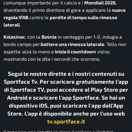
comunque importante per il calcio e i
Mondiali 2026
,
diventando il primo direttore di gara a applicare la
nuova
regola IFAB
contro le
perdite di tempo sulle rimesse
laterali
.
Kolasinac
, con la
Bosnia
in vantaggio per 1-0, indugia a
bordo campo per
battere una rimessa laterale
. Tello non
aspetta: alza la mano e
inizia il countdown
visivo,
mostrando con le dita i secondi che scorrono.
Segui le nostre dirette e i nostri contenuti su
Sportface Tv. Per scaricare gratuitamente l’app
di Sportface TV, puoi accedere al Play Store per
Android e scaricare l’app Sportface. Se hai un
dispositivo iOS, puoi scaricare l’app dall’App
Store. L’app è disponibile anche per l’uso web
tv.sportface.it
Il bosniaco non rimette in gioco il pallone e l’arbitro,