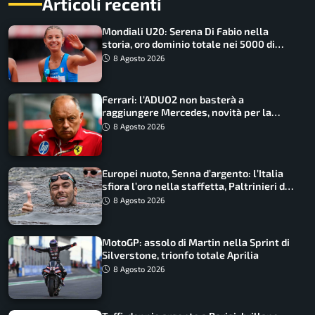
Articoli recenti
Mondiali U20: Serena Di Fabio nella
storia, oro dominio totale nei 5000 di
marcia
8 Agosto 2026
Ferrari: l’ADUO2 non basterà a
raggiungere Mercedes, novità per la
Macarena
8 Agosto 2026
Europei nuoto, Senna d’argento: l’Italia
sfiora l’oro nella staffetta, Paltrinieri da
urlo, il bilancio azzurro
8 Agosto 2026
MotoGP: assolo di Martin nella Sprint di
Silverstone, trionfo totale Aprilia
8 Agosto 2026