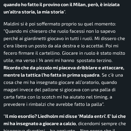
quando ho fatto il provino con il Milan, però, è iniziata
un’altra storia, la mia storia
“.
Maldini si è poi soffermato proprio su quel momento:
“
Quando mi chiesero che ruolo facessi non lo sapevo
perché ai giardinetti giocavo in tutti i ruoli. Mi dissero che
c’era libero un posto da ala destra e io accettai. Poi mi
fecero firmare il cartellino. Giocare in ruolo è stato molto
utile, ma verso i 14 anni mi hanno spostato terzino.
Ricordo che da piccolo mi piaceva dribblare e attaccare,
mentre la tattica l’ho fatta in prima squadra
. Se c’è una
cosa che mi ha insegnato giocare all’oratorio, quando
magari invece del pallone si giocava con una palla di
carta fatta con lo scotch mi ha aiutato nel timing, a
prevedere i rimbalzi che avrebbe fatto la palla
“.
“
Il mio esordio? Liedholm mi disse ‘Malda entri’. E’ lui che
mi ha insegnato a giocare a calcio
, dicendomi sempre che
bisognava divertirsi
– ha aggiunto –
Non penso che il