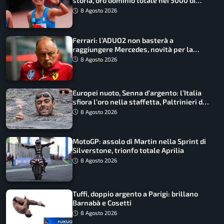
storia, oro dominio totale nei 5000 di
marcia
8 Agosto 2026
Ferrari: l’ADUO2 non basterà a
raggiungere Mercedes, novità per la
Macarena
8 Agosto 2026
Europei nuoto, Senna d’argento: l’Italia
sfiora l’oro nella staffetta, Paltrinieri da
urlo, il bilancio azzurro
8 Agosto 2026
MotoGP: assolo di Martin nella Sprint di
Silverstone, trionfo totale Aprilia
8 Agosto 2026
Tuffi, doppio argento a Parigi: brillano
Barnabà e Cosetti
8 Agosto 2026