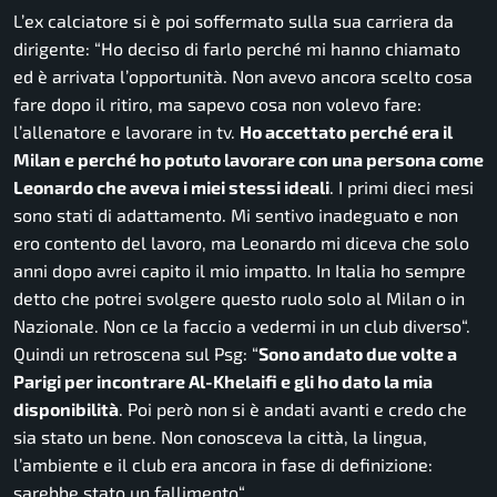
L’ex calciatore si è poi soffermato sulla sua carriera da
dirigente: “
Ho deciso di farlo perché mi hanno chiamato
ed è arrivata l’opportunità. Non avevo ancora scelto cosa
fare dopo il ritiro, ma sapevo cosa non volevo fare:
l’allenatore e lavorare in tv.
Ho accettato perché era il
Milan e perché ho potuto lavorare con una persona come
Leonardo che aveva i miei stessi ideali
. I primi dieci mesi
sono stati di adattamento. Mi sentivo inadeguato e non
ero contento del lavoro, ma Leonardo mi diceva che solo
anni dopo avrei capito il mio impatto. In Italia ho sempre
detto che potrei svolgere questo ruolo solo al Milan o in
Nazionale. Non ce la faccio a vedermi in un club diverso
“.
Quindi un retroscena sul Psg: “
Sono andato due volte a
Parigi per incontrare Al-Khelaifi e gli ho dato la mia
disponibilità
. Poi però non si è andati avanti e credo che
sia stato un bene. Non conosceva la città, la lingua,
l’ambiente e il club era ancora in fase di definizione:
sarebbe stato un fallimento
“.