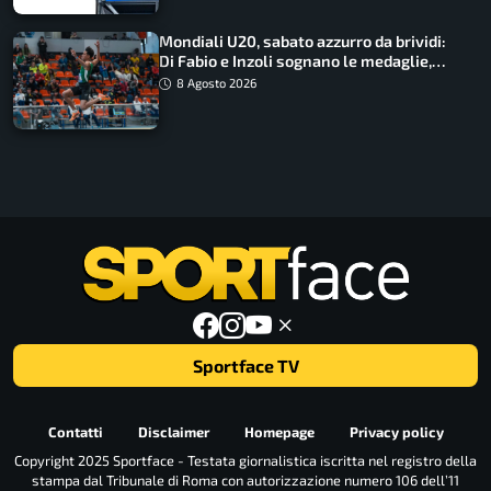
Mondiali U20, sabato azzurro da brividi:
Di Fabio e Inzoli sognano le medaglie,
Castellani e Succo in finale
8 Agosto 2026
Sportface TV
Contatti
Disclaimer
Homepage
Privacy policy
Copyright 2025 Sportface - Testata giornalistica iscritta nel registro della
stampa dal Tribunale di Roma con autorizzazione numero 106 dell’11