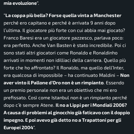
mia evoluzione
“.
“
La coppa più bella? Forse quella vinta a Manchester
perché ero capitano e perché è arrivata 9 anni dopo
l’ultima. Il giocatore più forte con cui abbia mai giocato?
Franco Baresi era un giocatore pazzesco, parlava poco:
era perfetto. Anche Van Basten è stato incredibile. Poi ci
sono stati altri giocatori come Ronaldo e Ronaldinho
arrivati in momenti non idilliaci della carriera. Quello più
forte che ho affrontato? Il Ronaldo, ma quello dell’Inter,
era qualcosa di impossibile
– ha continuato Maldini –
Non
aver vinto il Pallone d’Oro non è un rimpianto
. Essendo
un premio personale non era un obiettivo che mi ero
prefissato. Così come Istanbul non è un rimpianto perché
dopo c’è sempre Atene.
Il no a Lippi per i Mondiali 2006?
A causa di problemi al ginocchio già faticavo con il doppio
impegno. E poi avevo già detto no a Trapattoni per gli
Europei 2004
“.