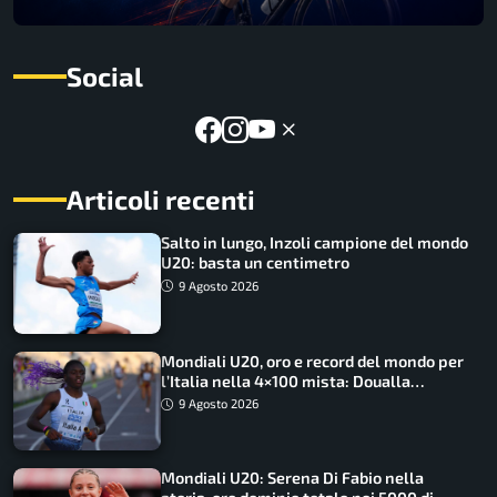
Social
Articoli recenti
Salto in lungo, Inzoli campione del mondo
U20: basta un centimetro
9 Agosto 2026
Mondiali U20, oro e record del mondo per
l’Italia nella 4×100 mista: Doualla
straordinaria
9 Agosto 2026
Mondiali U20: Serena Di Fabio nella