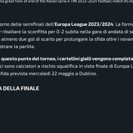
a greet fans at end of the Italian Serie A TIM 2023-2024 football match AS 
torno delle semifinali dell’
Europa League 2023/2024
. La for
ribaltare la sconfitta per 0-2 subita nella gara di andata di se
i almeno due gol di scarto per prolungare la sfida oltre i novan
trare la partita.
 a questo punto del torneo, i cartellini gialli vengono comple
i sono calciatori a rischio squalifica in vista finale di Europa
 sfida prevista mercoledì 22 maggio a Dublino.
A DELLA FINALE