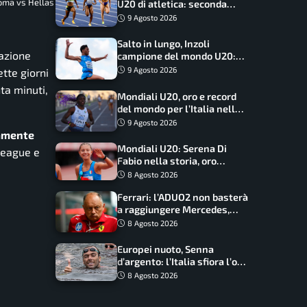
Roma vs Hellas
U20 di atletica: seconda
dietro solo agli USA nel
9 Agosto 2026
medagliere
Salto in lungo, Inzoli
mazione
campione del mondo U20:
basta un centimetro
9 Agosto 2026
tte giorni
ta minuti,
Mondiali U20, oro e record
del mondo per l’Italia nella
4×100 mista: Doualla
9 Agosto 2026
straordinaria
tamente
Mondiali U20: Serena Di
 League e
Fabio nella storia, oro
dominio totale nei 5000 di
8 Agosto 2026
marcia
Ferrari: l’ADUO2 non basterà
a raggiungere Mercedes,
novità per la Macarena
8 Agosto 2026
Europei nuoto, Senna
d’argento: l’Italia sfiora l’oro
nella staffetta, Paltrinieri
8 Agosto 2026
da urlo, il bilancio azzurro