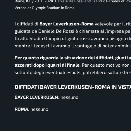
Rome, Italy 20.01.2024: Daniele De Rossi and Leandro Paredes of Rom
Verona at Olympic Stadium in Rome.
I diffidati di
Bayer Leverkusen-Roma
valevole per il ri
guidata da Daniele De Rossi è chiamata all’impresa per 
fa allo Stadio Olimpico. I giallorossi avranno bisogno d
mentre i tedeschi avranno il vantaggio di poter amminis
Per quanto riguarda la situazione dei diffidati, giunti
azzerati dopo i quarti di finale
. Per questo motivo non c
soltanto degli eventuali espulsi potrebbero saltare la
DIFFIDATI BAYER LEVERKUSEN-ROMA IN VIST
BAYER LEVERKUSEN:
nessuno
ROMA
: nessuno